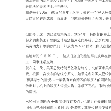
来源最多的两所院校；由于将近九成的中国科学与工程博
最肥沃的美国博士培养基地。
相信每个80后、90后的童年记忆里，都有一个“别人
目结舌的辉煌成绩，而最终，他或她都去往了美国，关
但如今，这一切已然成为历史。2024年，特朗普的卷
起来的由美国引领的全球经济格局走向终结。众所周知
展劳动力引擎的移民们，却成为 WASP 群体（白人盎格
当地时间 9 月 19 日，一架从旧金山飞往迪拜的航
主、同事通话交流。
就在这一天，美国总统特朗普签署总统令，突然要求美企
费。根据白宫发布的总统令原文，如果这名外国人已经持
“极其悲伤的情况……一架载有来自湾区的印度人的国际
传出时，机上的印度人惊慌失措，恳求下飞机。”特许会计师考
的情况。
已经回到印度的 H-1B 签证持有者们，也竭力在最短时间
旧金山当地时间晚上 8 时 25 分降落，其座位很快便