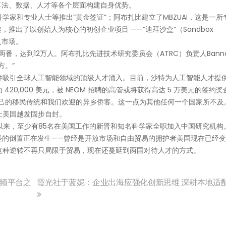
算法、数据、人才等各个层面构建自身优势。
家和专业人士等推出“黄金签证”；阿布扎比建立了MBZUAI，这是一所
，推出了以创始人为核心的初创企业项目 ——“迪拜沙盒”（Sandbox
入市场。
两番，达到12万人。阿布扎比先进技术研究委员会（ATRC）负责人Banna
方。”
件吸引全球人工智能领域的顶级人才涌入。目前，沙特为人工智能人才提
0,000 美元，被 NEOM 招聘的高管或将获得高达 5 万美元的签约奖
己的移民传统和我们欢迎的异乡侨客。这一点为其他任何一个国家所不及
让美国越发固步自封。
以来，至少有85名在美国工作的新晋和知名科学家全职加入中国研究机构
一个奇怪的倒置正在发生——曾经是开放市场和自由贸易的拥护者美国现在已经
这种逆转不再只局限于贸易，现在还蔓延到两国对待人才的方式。
视频平台之
霞光社于蓝妮：企业出海应强化创新思维 深耕本地适