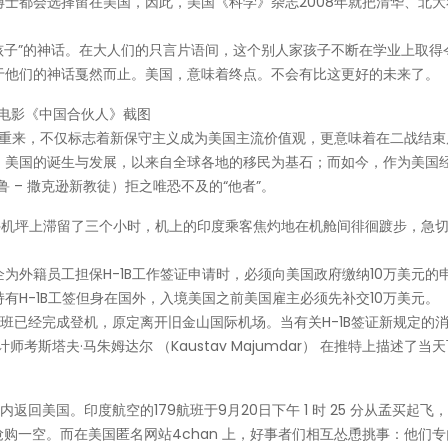
士都会选择留在美国，因此，美国《科学》杂志2008年就把清华、北大
家孩子”的神话。在大人们的只言片语间，这个别人家孩子不断在学业上取得
于他们的神话戛然而止。美国，意味着终点。不会有比这更好的未来了。
电影《中国合伙人》截图
土重来，不仅标志着新保守主义成为美国主流价值观，更意味着在二战结束
，美国的诞生与发展，以来自全球各地的移民为基石；而如今，作为美国
鲁 – 撒克逊新教徒）拒之唯恐不及的“他者”。
班在停机坪上滞留了三个小时，机上的印度乘客焦灼地在机舱间徘徊踱步，急
为外籍员工担保H-1B工作签证申请时，必须向美国政府缴纳10万美元的
有H-1B工签但身在国外，入境美国之前美国雇主必须先补交10万美元。
航班已经完成登机，原定离开旧金山国际机场。当有关H-1B签证新规定的
斯塔夫·马朱姆达尔 （Kaustav Majumdar） 在推特上描述了当
内返回美国。印度航空的179航班于9月20日下午 1 时 25 分从孟买起飞
被抢购一空。而在美国匿名网站4chan 上，好事者们相互怂恿挑事：他们