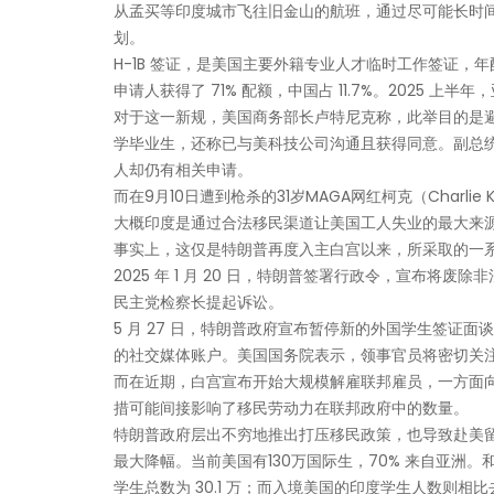
从孟买等印度城市飞往旧金山的航班，通过尽可能长时间占
划。
H-1B 签证，是美国主要外籍专业人才临时工作签证，年配额 8
申请人获得了 71% 配额，中国占 11.7%。2025 上半年，
对于这一新规，美国商务部长卢特尼克称，此举目的是
学毕业生，还称已与美科技公司沟通且获得同意。副总统
人却仍有相关申请。
而在9月10日遭到枪杀的31岁MAGA网红柯克（Charl
大概印度是通过合法移民渠道让美国工人失业的最大来
事实上，这仅是特朗普再度入主白宫以来，所采取的一
2025 年 1 月 20 日，特朗普签署行政令，宣布将废
民主党检察长提起诉讼。
5 月 27 日，特朗普政府宣布暂停新的外国学生签证面
的社交媒体账户。美国国务院表示，领事官员将密切关
而在近期，白宫宣布开始大规模解雇联邦雇员，一方面向
措可能间接影响了移民劳动力在联邦政府中的数量。
特朗普政府层出不穷地推出打压移民政策，也导致赴美留
最大降幅。当前美国有130万国际生，70% 来自亚洲。和
学生总数为 30.1 万；而入境美国的印度学生人数则相