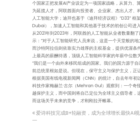
个国家正把发展AI产业设定为一项国家战略，从算力、
为延揽人才，阿联酋面向投资者、企业家、杰出人才、科学
人工智能大学；迪拜也基于《迪拜经济议程》“D33” 框架
Dubai），加速人工智能和其他基于技术的初创公司进
从2021年到2023年，阿联酋的人工智能从业者数量翻了
示：“对于人工智能研究人员来说，这是一个天堂般的地
而沙特阿拉伯则依靠实力雄厚的主权基金，提供优渥条
上最高的薪酬待遇，顶级人工智能科学家的年薪中位数为 42
“我们是一个由外来移民组成的国家。我们的国力源于自
前总统里根如是说。但现在，保守主义与保护主义，正
根据美国有线电视新闻网（CNN）的统计，自去年年初
科技作家梅赫兰·古尔（Mehran Gul）观察到：
越保护主义，而中国则将自己定位为全球主义倡导者，
而这场关乎未来的竞争，才刚刚拉开帷幕。
爱诗科技完成B+轮融资，成为全球增长最快AI
文
一
章