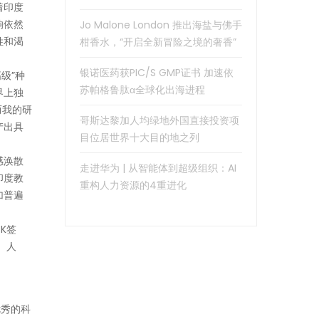
着印度
响依然
Jo Malone London 推出海盐与佛手
姓和渴
柑香水，“开启全新冒险之境的奢香”
银诺医药获PIC/S GMP证书 加速依
级”种
苏帕格鲁肽α全球化出海进程
界上独
而我的研
哥斯达黎加人均绿地外国直接投资项
产出具
目位居世界十大目的地之列
感涣散
走进华为 | 从智能体到超级组织：AI
印度教
重构人力资源的4重进化
加普遍
了K签
）人
优秀的科