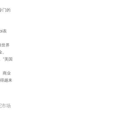
专门的
i表
供世界
金。
。”美国
。商业
变得越来
配市场