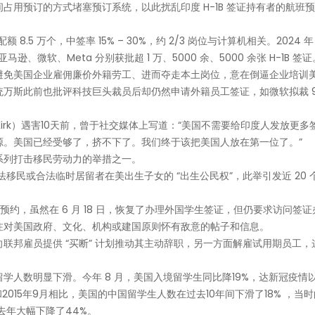
用预订的方式堵塞预订系统，以此扰乱印度 H-1B 签证持有者的航班
.5 万个，中签率 15% – 30%，约 2/3 岗位与计算机相关。2024 
亚马逊、微软、Meta 分别获批超 1 万、5000 余、5000 余张 H-1B 签证
避免美国企业雇佣廉价外籍劳工、进而夺走本土岗位，意在倒逼企业培训
万斯此前也批评科技巨头裁员后却仍然申请外籍员工签证，如微软拟裁 9
ie Kirk）遇害10天前，曾于社交媒体上写道：“美国不需要给印度人发放更多
源。美国已经受够了，挤不下了。我们终于该把美国人放在第一位了。”
系列打击移民劳动力的举措之一。
除非法移民或合法临时居留者在美出生子女的 “出生公民权”，此举引发近 20 
谈预约，虽然在 6 月 18 日，恢复了办理外国学生签证，但仍要求访问签
注对美国政府、文化、机构或建国原则怀有敌意的帖子和信息。
联邦雇员提供 “买断” 计划推动其主动辞职，另一方面解雇试用期员工，
学人数明显下滑。今年 8 月，美国入境留学生同比降19%，达新冠疫情
2015年9月相比，美国的中国留学生人数在过去10年间下滑了18% ，当
比去年大幅下降了44%。