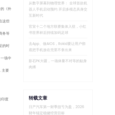
从数字屏幕到物理世界： 全球首款机
后的《外
器人手机启动预约 开启多模态具身交
互新时代
在这些
官宣十二个地方联赛集体入驻，小红
书世界杯后持续加码足球
商务等
去App、做AIOS，Rokid要让用户彻
证的时
底把手机放在兜里不拿出来
。一场中
影石PK大疆，一场体量不对等的贴身
肉搏
，主要
转载文章
的印度
日产汽车第一财季扭亏为盈，2026
财年锚定稳健经营目标