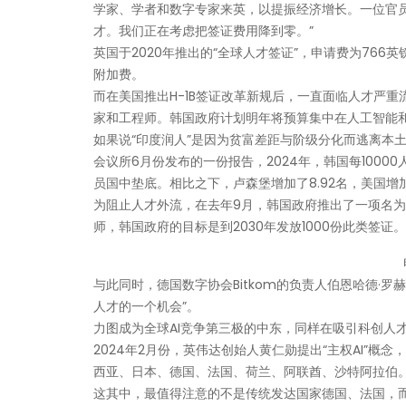
学家、学者和数字专家来英，以提振经济增长。一位官
才。我们正在考虑把签证费用降到零。”
英国于2020年推出的“全球人才签证”，申请费为766
附加费。
而在美国推出H-1B签证改革新规后，一直面临人才严
家和工程师。韩国政府计划明年将预算集中在人工智能
如果说“印度润人”是因为贫富差距与阶级分化而逃离本
会议所6月份发布的一份报告，2024年，韩国每1000
员国中垫底。相比之下，卢森堡增加了8.92名，美国增加了
为阻止人才外流，在去年9月，韩国政府推出了一项名为“K
师，韩国政府的目标是到2030年发放1000份此类签证。
与此同时，德国数字协会Bitkom的负责人伯恩哈德·罗赫勒
人才的一个机会”。
力图成为全球AI竞争第三极的中东，同样在吸引科创人
2024年2月份，英伟达创始人黄仁勋提出“主权AI”概
西亚、日本、德国、法国、荷兰、阿联酋、沙特阿拉伯
这其中，最值得注意的不是传统发达国家德国、法国，