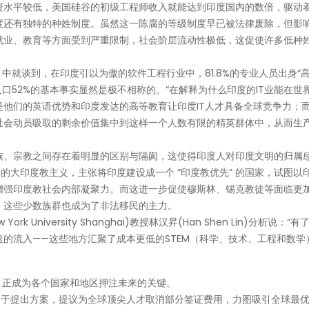
资水平较低，美国硅谷的初级工程师收入就能达到印度国内的数倍，驱动
度还有独特的种姓制度。虽然这一陈腐的等级制度早已被法律废除，但影
就业、教育等方面受到严重限制，社会阶层流动性极低，这促使许多低种
中就谈到，在印度引以为傲的软件工程行业中，81.8%的专业人员出身“高
人口52%的基本事实显然是极不相称的。“在解释为什么印度的IT业能在世
他们的英语优势和印度发达的高等教育让印度IT人才具备全球竞争力；
社会动员吸取的剩余价值集中到这样一个人数有限的精英群体中，从而生
族、宗教之间存在着明显的区别与隔阂，这使得印度人对印度文明的归属
的大印度教主义，主张将印度建设成一个 “印度教优先” 的国家，试图以
增强印度教社会内部凝聚力。而这进一步促使穆斯林、锡克教徒等面临更
，这些少数族群也成为了非法移民的主力。
niversity Shanghai)教授林汉昇(Han Shen Lin)分析说：“有
的流入——这些地方汇聚了成本更低的STEM（科学、技术、工程和数学
，正成为各个国家和地区押注未来的关键。
力于提出方案，提议为全球顶尖人才取消部分签证费用，力图吸引全球最