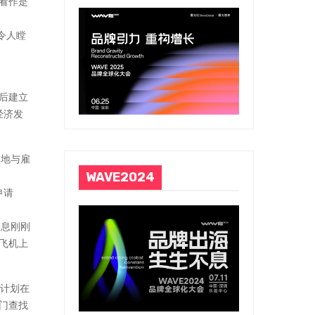
看作是
令人瞠
后建立
经济发
切地与雇
WAVE2024
申请
消息刚刚
天飞机上
，计划在
专门查找