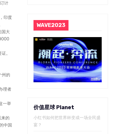
预订计
年，印度
。
WAVE2023
美国大
000
签证。
个州的
证办理者
这一举
价值星球 Planet
小红书如何把世界杯变成一场全民盛
以来的
宴？
时的中国