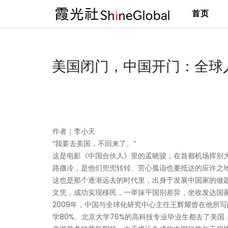
首页
跳
至
内
美国闭门，中国开门：全球
容
作者｜李小天
“我要去美国，不回来了。”
这是电影《中国合伙人》里的孟晓骏，在首都机场挥别
路撒冷，是他们兜兜转转、苦心孤诣也要抵达的应许之
这也是那个逐渐远去的时代里，出身于发展中国家的做
文凭，成功实现移民，一举抹平国别差异，坐收发达国
2009年，中国与全球化研究中心主任王辉耀曾在他所写
学80%、北京大学76%的高科技专业毕业生都去了美国；