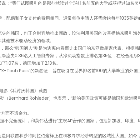
员说：“我们试图吸引的是那些就读过全球排名前五的大学或获得过知名奖
英镑，配偶和子女支付的费用相同。通常每位申请人还需缴纳每年1035英镑
重流失的韩国，也正合时宜地推出新政，设法利用美国的改革措施来吸引海
和其他技术驱动经济的领域。
土，那么“韩国润人”则是为逃离内卷而走出国门的东亚做题家代表。根据韩
0人净流失0.36名人工智能专家，从净流动指数上排名第35位，在经合组织
1.07名，德国增加了2.13名。
-Tech Pass”的新签证，旨在吸引在世界排名前100的大学毕业的外国
电影《我讨厌韩国》截图
（Bernhard Rohleder）也表示，“新的美国政策可能是德国和欧洲
才方面不遗余力。
念，据不完全统计，和英伟达进行“主权AI”合作的国家，包括新加坡、印度、
。
而是阿联酋和沙特阿拉伯这样正在积极寻求经济转型的区域性大国。如今