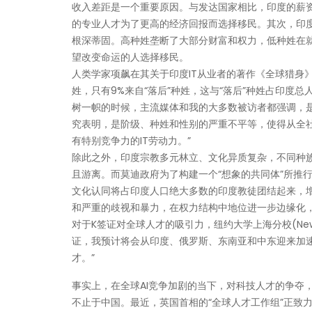
收入差距是一个重要原因。与发达国家相比，印度的薪
的专业人才为了更高的经济回报而选择移民。其次，印
根深蒂固。高种姓垄断了大部分财富和权力，低种姓在
望改变命运的人选择移民。
人类学家项飙在其关于印度IT从业者的著作《全球猎身》
姓，只有9%来自“落后”种姓，这与“落后”种姓占印度总
树一帜的时候，主流媒体和我的大多数被访者都强调，是
究表明，是阶级、种姓和性别的严重不平等，使得从全
有特别竞争力的IT劳动力。”
除此之外，印度宗教多元林立、文化异质复杂，不同种
且游离。而莫迪政府为了构建一个“想象的共同体”所推行
文化认同将占印度人口绝大多数的印度教徒团结起来，
和严重的歧视和暴力，在权力结构中地位进一步边缘化
对于K签证对全球人才的吸引力，纽约大学上海分校(New York U
证，我预计将会从印度、俄罗斯、东南亚和中东迎来加速
才。”
事实上，在全球AI竞争加剧的当下，对科技人才的争夺
不止于中国。最近，英国首相的“全球人才工作组”正致