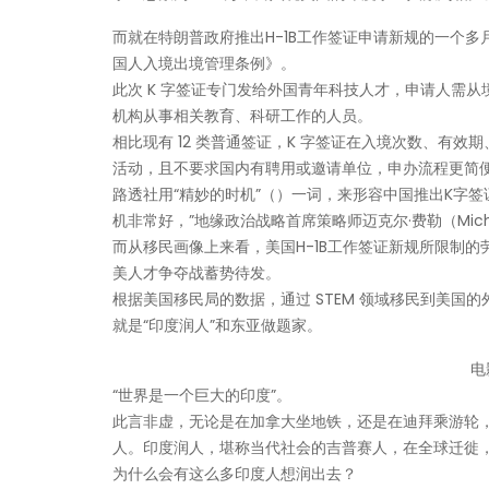
而就在特朗普政府推出H-1B工作签证申请新规的一个多
国人入境出境管理条例》。
此次 K 字签证专门发给外国青年科技人才，申请人需从
机构从事相关教育、科研工作的人员。
相比现有 12 类普通签证，K 字签证在入境次数、有
活动，且不要求国内有聘用或邀请单位，申办流程更简
路透社用“精妙的时机”（）一词，来形容中国推出K字签
机非常好，”地缘政治战略首席策略师迈克尔·费勒（Michael
而从移民画像上来看，美国H-1B工作签证新规所限制的
美人才争夺战蓄势待发。
根据美国移民局的数据，通过 STEM 领域移民到美
就是“印度润人”和东亚做题家。
电
“世界是一个巨大的印度”。
此言非虚，无论是在加拿大坐地铁，还是在迪拜乘游轮
人。印度润人，堪称当代社会的吉普赛人，在全球迁徙
为什么会有这么多印度人想润出去？