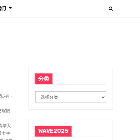
我们
分类
分
视为耶
类
与耀眼
清华大
WAVE2025
博士生