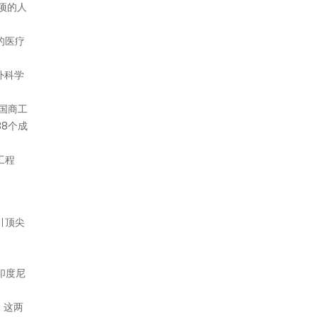
项的人
的医疗
外科学
国商工
38个成
工程
吸引顶尖
印度尼
，这两