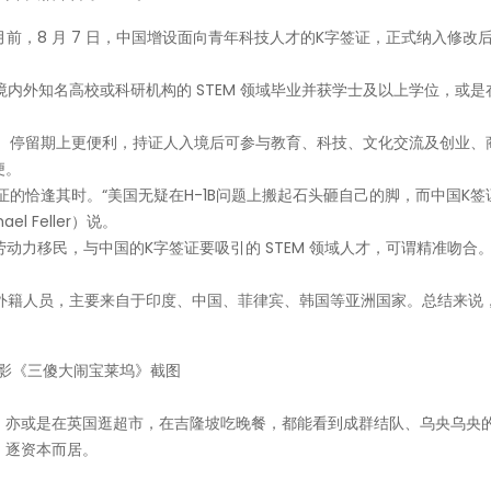
月前，8 月 7 日，中国增设面向青年科技人才的K字签证，正式纳入修改
境内外知名高校或科研机构的 STEM 领域毕业并获学士及以上学位，或是
效期、停留期上更便利，持证人入境后可参与教育、科技、文化交流及创业、
便。
证的恰逢其时。“美国无疑在H-1B问题上搬起石头砸自己的脚，而中国K签
 Feller）说。
劳动力移民，与中国的K字签证要吸引的 STEM 领域人才，可谓精准吻合
国的外籍人员，主要来自于印度、中国、菲律宾、韩国等亚洲国家。总结来说
影《三傻大闹宝莱坞》截图
，亦或是在英国逛超市，在吉隆坡吃晚餐，都能看到成群结队、乌央乌央
，逐资本而居。