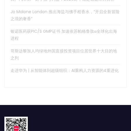
Jo Malone London 推出海盐与佛手柑香水，“开启全新冒险
之境的奢香”
银诺医药获PIC/S GMP证书 加速依苏帕格鲁肽α全球化出海
进程
哥斯达黎加人均绿地外国直接投资项目位居世界十大目的地
之列
走进华为 | 从智能体到超级组织：AI重构人力资源的4重进化