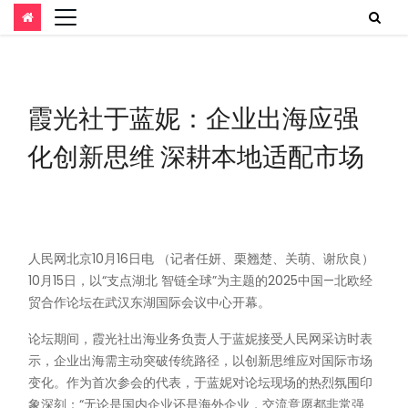
跳
至
内
霞光社于蓝妮：企业出海应强
容
化创新思维 深耕本地适配市场
人民网北京10月16日电 （记者任妍、栗翘楚、关萌、谢欣良）
10月15日，以“支点湖北 智链全球”为主题的2025中国—北欧经
贸合作论坛在武汉东湖国际会议中心开幕。
论坛期间，霞光社出海业务负责人于蓝妮接受人民网采访时表
示，企业出海需主动突破传统路径，以创新思维应对国际市场
变化。作为首次参会的代表，于蓝妮对论坛现场的热烈氛围印
象深刻：“无论是国内企业还是海外企业，交流意愿都非常强