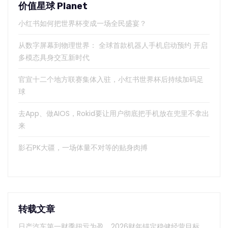
价值星球 Planet
小红书如何把世界杯变成一场全民盛宴？
从数字屏幕到物理世界： 全球首款机器人手机启动预约 开启
多模态具身交互新时代
官宣十二个地方联赛集体入驻，小红书世界杯后持续加码足
球
去App、做AIOS，Rokid要让用户彻底把手机放在兜里不拿出
来
影石PK大疆，一场体量不对等的贴身肉搏
转载文章
日产汽车第一财季扭亏为盈，2026财年锚定稳健经营目标