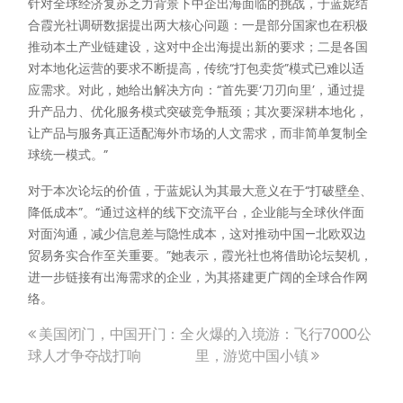
针对全球经济复苏乏力背景下中企出海面临的挑战，于蓝妮结
合霞光社调研数据提出两大核心问题：一是部分国家也在积极
推动本土产业链建设，这对中企出海提出新的要求；二是各国
对本地化运营的要求不断提高，传统“打包卖货”模式已难以适
应需求。对此，她给出解决方向：“首先要‘刀刃向里’，通过提
升产品力、优化服务模式突破竞争瓶颈；其次要深耕本地化，
让产品与服务真正适配海外市场的人文需求，而非简单复制全
球统一模式。”
对于本次论坛的价值，于蓝妮认为其最大意义在于“打破壁垒、
降低成本”。“通过这样的线下交流平台，企业能与全球伙伴面
对面沟通，减少信息差与隐性成本，这对推动中国—北欧双边
贸易务实合作至关重要。”她表示，霞光社也将借助论坛契机，
进一步链接有出海需求的企业，为其搭建更广阔的全球合作网
络。
美国闭门，中国开门：全
火爆的入境游：飞行7000公
文
球人才争夺战打响
里，游览中国小镇
章