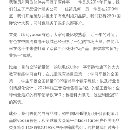
我和另外两位伙伴共同做了两件事：一件是从2014年开始，我
们创立了产品设计服务公司——佳简几何；另一件是在2019年
底，我们开始策划并推出了有色剃须刀品牌。我们获得260+国
际设计大奖，同时也服务了很多头部客户。
首先，聊到yoose有色，大家可能比较熟悉。近三年的时间，
有色在中国消费电子领域已经积累了一定的市场声量。佳简几
何在这十年来也打造了众多“行业标杆”级产品。解锁非常多“行
业第一”成就。
比如：目前全球销量第一的脱毛仪Ulike；字节跳动旗下的大力
教育智能学习台灯，在儿童教育类目里第一；学习平板的全国
第一，学生平板全国销量TOP1猿辅导小猿学练机；以及行业首
创情感化设计，2021年猫王音箱销售额达3亿+的猫王音响；全
球销量最好的行车记录仪360；包括科大讯飞，这些销量冠军
的案例。
此外，我们孵化的自有品牌，如中国MINI剃须刀开创者剃须刀
品牌yoose有色，和全球最大众筹平台kickstarter户外照明品
类众筹金TOP1的OUTASK户外伸缩露营灯，同样是我们过去十