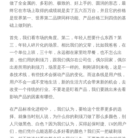
做了全金属的、多彩的、极致的、好上手的、圆润的形态，最
终它在市场上取得的成绩就是卖了五六百万台，并且它的价格
是世界第一、世界第二品牌同样功能、产品价格三到四倍的基
础上做到的。
首先，我们看市场的角度。第二，年轻人想要什么东西？第
三，年轻人碎片化的场景。相比我们的父辈，比如我爸爸，在
一个单位上班，三十年，永远都在家里吃早餐，也不怎么出
差，他们用的剃须刀，跟我们偶尔在公司住，偶尔回家，偶尔
出差所用的剃须刀，场景是不一样的。刚刚讲到来电，这是一
条技术线，有些技术会驱动产品的变化。而这条线是用户线，
用户不会一成不变地生活，新的生活方式会带来新的机会，去
改变一个传统的行业。不要老是盯着产品，我们要跳出来去看
影响产品的因素有哪些。
在产品标准化进程中，，我们认为，要给这个世界更多的选
择。就像当时别人说，为什么你的剃须刀做了那么多颜色，别
人只做黑色、白色？因为我们认为，买得起保时捷、LV的用户
们，他们凭什么能选那么多好看的颜色？我们买一把破剃须