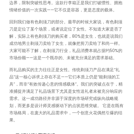
边界，限制突破性思考。这款行李箱正是我们打破惯性、拥抱
情绪价值的一次实践——它不仅是容器，更是态度的载体。
回到我们做有色剃须刀的部分。最早的时候大家说，有色剃须
刀是定位了某个场景，或者说定位了女性。不知道大家是否了
解，实际上有色剃须刀的购买者，80%是女生，也就是说我们
成功地男士剃须刀卖给了女生，就像把剪刀卖给了和尚一样。
大家可能不了解，在剃须刀行业，礼品消费本就占据约50%的
市场份额——这是一个既存的、未被充分满足的需求基础。
而礼品购买的主力往往正是女性。传统剃须刀产品在满足“礼
品”这一核心诉求上存在不足——它们本质上仍是“能剃须的工
具”，而非“有效传递心意的情感载体”。我们的突破点在于，精
准捕捉并满足了礼品场景下尤其是女性送礼者未被充分响应的
需求。这一成功路径并非源于深度的市场研究或纵向战略规
划，而更多是设计师灵感驱动下的点状思维突破。 它是在既有
市场格局，在庞大的礼品需求中，一个创意火花偶然引爆的结
果。