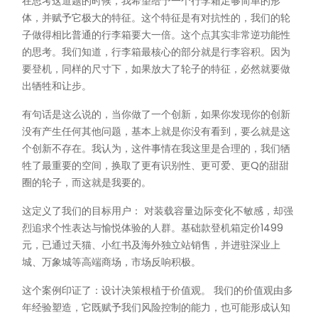
在思考这道题的时候，我希望给予一个行李箱足够简单的形
体，并赋予它极大的特征。这个特征是有对抗性的，我们的轮
子做得相比普通的行李箱要大一倍。这个点其实非常逆功能性
的思考。我们知道，行李箱最核心的部分就是行李容积。因为
要登机，同样的尺寸下，如果放大了轮子的特征，必然就要做
出牺牲和让步。
有句话是这么说的，当你做了一个创新，如果你发现你的创新
没有产生任何其他问题，基本上就是你没有看到，要么就是这
个创新不存在。我认为，这件事情在我这里是合理的，我们牺
牲了最重要的空间，换取了更有识别性、更可爱、更Q的甜甜
圈的轮子，而这就是我要的。
这定义了我们的目标用户： 对装载容量边际变化不敏感，却强
烈追求个性表达与愉悦体验的人群。基础款登机箱定价1499
元，已通过天猫、小红书及海外独立站销售，并进驻深业上
城、万象城等高端商场，市场反响积极。
这个案例印证了：设计决策根植于价值观。 我们的价值观由多
年经验塑造，它既赋予我们风险控制的能力，也可能形成认知