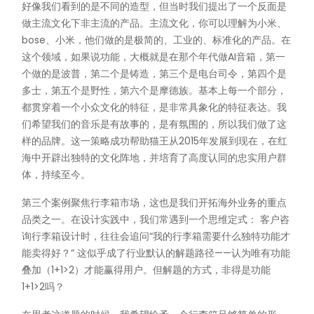
好像我们看到的是不同的造型，但当时我们提出了一个反面是
做主流文化下非主流的产品。主流文化，你可以理解为小米、
bose、小米，他们做的是极简的、工业的、标准化的产品。在
这个领域，如果说功能，大概就是在那个年代做AI音箱，第一
个做的是波普，第二个是铸造，第三个是电台司令，第四个是
多士，第五个是野性，第六个是摩德族。基本上每一个部分，
都贯穿着一个小众文化的特征，是非常具象化的特征表达。我
们希望我们的音乐是有故事的，是有氛围的，所以我们做了这
样的品牌。这一策略成功帮助猫王从2015年发展到现在，在红
海中开辟出独特的文化阵地，并培育了高度认同的忠实用户群
体，持续至今。
第三个案例聚焦行李箱市场，这也是我们开拓海外业务的重点
品类之一。在设计实践中，我们常遇到一个思维定式： 客户咨
询行李箱设计时，往往会追问“我的行李箱需要什么独特功能才
能卖得好？” 这似乎成了行业默认的解题路径——认为唯有功能
叠加（1+1>2）才能赢得用户。但解题的方式，非得是功能
1+1>2吗？