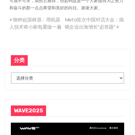
可遇不可求，虽然它难得，但起码这是一个大家值得为之努力
和奋斗的那一点点希望和美好的向往。谢谢大家。
物种起源林源：用机器
Meta首次中国对话大会：揭
文
人技术将小家电重做一遍
晓企业出海增长“必答题”
章
导
分类
航
分
类
WAVE2025