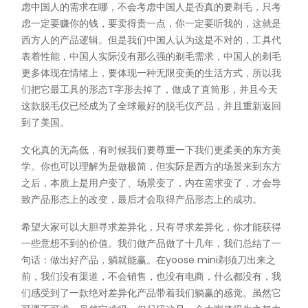
虑中国人的需求在哪，不会考虑中国人是否真的要剃毛，只考
虑一定要赚你的钱，要卖得贵一点，你一定要听我的，这就是
西方人的产品逻辑。但是我们中国人认为这是不对的，工具代
表着性能，中国人实际没有那么强的剃毛需求，中国人的剃毛
更多体现在情绪上，要体现一种无限变美的生活方式，所以我
们把它最工具的形态T字形去掉了，做成了直筒形，并且今天
这款脱毛仪已经成为了全球最好的脱毛仪产品，并且重新返回
到了美国。
文化真的无高低，有时候我们要尊重一下我们更柔美的东方美
学。你也可以理解为是做极简，但实际是西方的场景来到东方
之后，本质上是用户变了、场景变了，内在需求变了，才会导
致产品形态上的改变，最后才会取得产品形态上的成功。
希望大家可以大胆寻求差异化，只有寻求差异化，你才能获得
一些意想不到的价值。我们做产品做了十几年，我们总结了一
句话：做出好产品，躺就能赢。在yoose mini剃须刀出来之
前，我们没有渠道，不会销售，也没有电商，什么都没有，我
们感受到了一款绝对差异化产品带着我们躺赢的感觉。虽然它