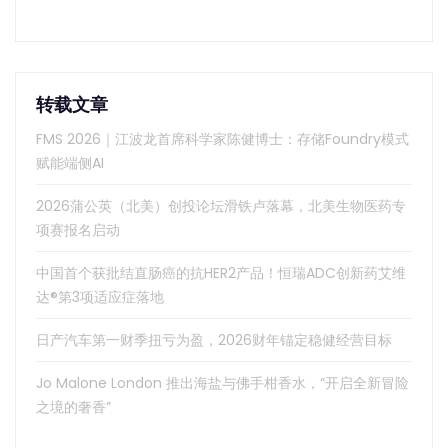
转载文章
FMS 2026｜江波龙首席科学家陈健博士：存储Foundry模式
赋能端侧AI
2026蒲公英（北美）创投论坛滑铁卢落幕，北美生物医药专
项赛报名启动
中国首个获批结直肠癌的抗HER2产品！恒瑞ADC创新药艾维
达®第3项适应症落地
日产汽车第一财季扭亏为盈，2026财年锚定稳健经营目标
Jo Malone London 推出海盐与佛手柑香水，“开启全新冒险
之境的奢香”