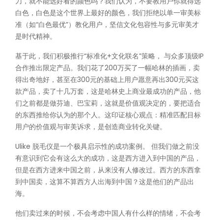
刀，就不能选好看的颜色吗？我们认为，不要教用户你就得选
白色，白色是这个世界上最好的颜色，我们拒绝以单一审美标
准（如“白色最优”）教化用户，坚信文化包容性与多元审美才
是时代精神。
基于此，我们积极推行“标准化+文化联名”策略， 与众多顶级IP
合作推出限定产品。我们花了200万买了一幅哈林的插画，卖
得出奇地好，甚至在300元的基础上用户愿意再出300元买这
款产品，卖了十几万套，这是哈林史上商业最成功的产品，他
们之前都是做芬迪、巴宝莉，这就是价值观决定的，要把适合
的东西推给你认为的那个人。这印证核心观点：精准匹配目标
用户的价值观与审美诉求，是创造商业转化关键。
Ulike 脱毛仪是一个极具启示性的成功案例。 但我们做之前没
有意识到它会有这么大的成功，这是西方进入到中国的产品，
但是在西方进来中国之前，从来没有人修改过。西方的东西拿
到中国卖，这算不算西方人出海到中国？这是他们的产品出
海。
他们卖过来的时候，不会考虑中国人有什么样的情绪，不会考