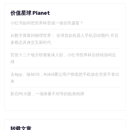
价值星球 Planet
小红书如何把世界杯变成一场全民盛宴？
从数字屏幕到物理世界： 全球首款机器人手机启动预约 开启
多模态具身交互新时代
官宣十二个地方联赛集体入驻，小红书世界杯后持续加码足
球
去App、做AIOS，Rokid要让用户彻底把手机放在兜里不拿出
来
影石PK大疆，一场体量不对等的贴身肉搏
转载文章