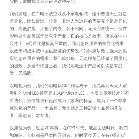
异的，后面我会展开讲讲这种差异。
我们发现，在白电冰洗空以及小家电领域，这个赛道天生就是
差异化，比如欧洲、拉美、非洲人对冰箱的需要完全是差异化
的，高低胖瘦、大把手内嵌，各不相同，无法完全统一。但在
彩电这个品类属于信息化产业，它的核心是效率，所以在中小
尺寸上TV同质化是极其严重的。我们忽略用户的差异化需求，
以效率和成本把中国供应链的优势发挥的淋漓尽致，强大的供
应链忽略用户的需求，我们单灯条、无边框都已经做了同质化
的极致，从这个纬度上看，我们彩电这个产品可以说是有品
类，无品牌。
以电视为例，我们的彩电从CRT到等离子、液晶再到今天大家
看到的Mini LED甚至是未来的Micro LED，本质上显示技术的不
断迭代，恰恰导致它已然成为了效率的标品，成为了一个非常
标准化的产品。一个品类，无非就是三种逻辑：品类的开创
者、跟进者、对立者。
以康佳为例，过去20年前，在CRT时代、液晶面板时代，我们
和海信、长虹都是品类的开创者。但时至今天，在有些彩电产