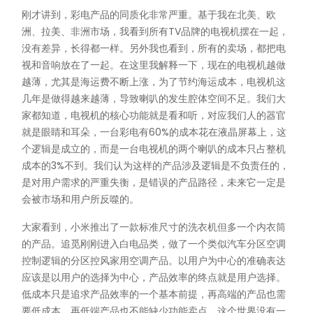
刚才讲到，彩电产品的同质化非常严重。基于我在北美、欧
洲、拉美、非洲市场，我看到所有TV品牌的电视机摆在一起，
没有差异，长得都一样。另外我也看到，所有的卖场，都把电
视和音响放在了一起。在这里我解释一下，现在的电视机越做
越薄，尤其是海运费不断上涨，为了节约海运成本，电视机这
几年是做得越来越薄，导致喇叭的发生腔体空间不足。我们大
家都知道，电视机的核心功能就是看和听，对应我们人的器官
就是眼睛和耳朵，一台彩电有60%的成本花在液晶屏幕上，这
个逻辑是成立的，而是一台电视机的两个喇叭的成本只占整机
成本的3%不到。我们认为这样的产品涉及逻辑是不负责任的，
是对用户需求的严重失衡，是错误的产品路径，未来它一定是
会被市场和用户所反噬的。
大家看到，小米推出了一款标准尺寸的洗衣机但多一个内衣筒
的产品。追觅刚刚进入白电品类，做了一个类似汽车分区空调
控制逻辑的分区控风家用空调产品。以用户为中心的准确表达
应该是以用户的选择为中心，产品效率的终点就是用户选择。
低成本只是追求产品效率的一个基本前提，再高端的产品也需
要低成本，再低端产品也不能缺少功能卖点，这个世界没有一