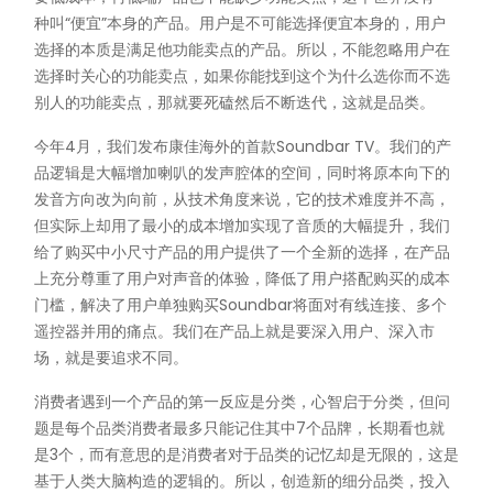
种叫“便宜”本身的产品。用户是不可能选择便宜本身的，用户
选择的本质是满足他功能卖点的产品。所以，不能忽略用户在
选择时关心的功能卖点，如果你能找到这个为什么选你而不选
别人的功能卖点，那就要死磕然后不断迭代，这就是品类。
今年4月，我们发布康佳海外的首款Soundbar TV。我们的产
品逻辑是大幅增加喇叭的发声腔体的空间，同时将原本向下的
发音方向改为向前，从技术角度来说，它的技术难度并不高，
但实际上却用了最小的成本增加实现了音质的大幅提升，我们
给了购买中小尺寸产品的用户提供了一个全新的选择，在产品
上充分尊重了用户对声音的体验，降低了用户搭配购买的成本
门槛，解决了用户单独购买Soundbar将面对有线连接、多个
遥控器并用的痛点。我们在产品上就是要深入用户、深入市
场，就是要追求不同。
消费者遇到一个产品的第一反应是分类，心智启于分类，但问
题是每个品类消费者最多只能记住其中7个品牌，长期看也就
是3个，而有意思的是消费者对于品类的记忆却是无限的，这是
基于人类大脑构造的逻辑的。所以，创造新的细分品类，投入