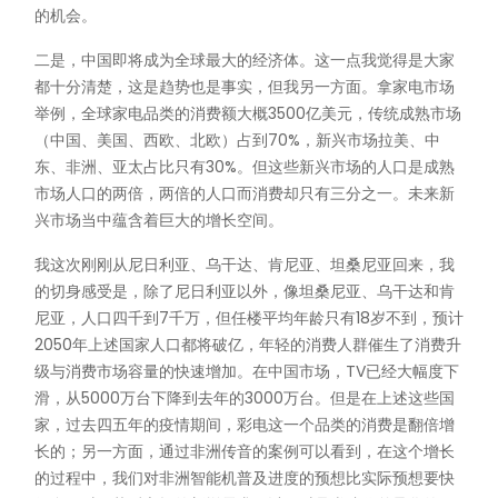
的机会。
二是，中国即将成为全球最大的经济体。这一点我觉得是大家
都十分清楚，这是趋势也是事实，但我另一方面。拿家电市场
举例，全球家电品类的消费额大概3500亿美元，传统成熟市场
（中国、美国、西欧、北欧）占到70%，新兴市场拉美、中
东、非洲、亚太占比只有30%。但这些新兴市场的人口是成熟
市场人口的两倍，两倍的人口而消费却只有三分之一。未来新
兴市场当中蕴含着巨大的增长空间。
我这次刚刚从尼日利亚、乌干达、肯尼亚、坦桑尼亚回来，我
的切身感受是，除了尼日利亚以外，像坦桑尼亚、乌干达和肯
尼亚，人口四千到7千万，但任楼平均年龄只有18岁不到，预计
2050年上述国家人口都将破亿，年轻的消费人群催生了消费升
级与消费市场容量的快速增加。在中国市场，TV已经大幅度下
滑，从5000万台下降到去年的3000万台。但是在上述这些国
家，过去四五年的疫情期间，彩电这一个品类的消费是翻倍增
长的；另一方面，通过非洲传音的案例可以看到，在这个增长
的过程中，我们对非洲智能机普及进度的预想比实际预想要快