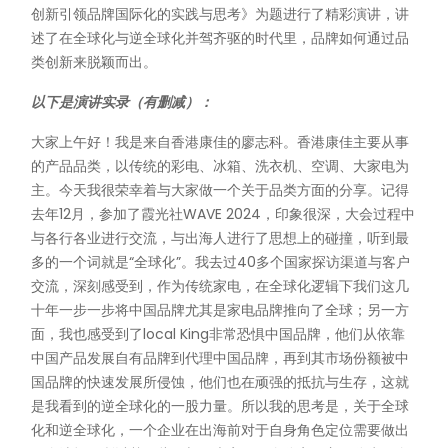
创新引领品牌国际化的实践与思考》为题进行了精彩演讲，讲
述了在全球化与逆全球化并驾齐驱的时代里，品牌如何通过品
类创新来脱颖而出。
以下是演讲实录（有删减）：
大家上午好！我是来自香港康佳的廖志科。香港康佳主要从事
的产品品类，以传统的彩电、冰箱、洗衣机、空调、大家电为
主。今天我很荣幸着与大家做一个关于品类方面的分享。记得
去年12月，参加了霞光社WAVE 2024，印象很深，大会过程中
与各行各业进行交流，与出海人进行了思想上的碰撞，听到最
多的一个词就是“全球化”。我去过40多个国家探访渠道与客户
交流，深刻感受到，作为传统家电，在全球化逻辑下我们这几
十年一步一步将中国品牌尤其是家电品牌推向了全球；另一方
面，我也感受到了local King非常恐惧中国品牌，他们从依靠
中国产品发展自有品牌到代理中国品牌，再到其市场份额被中
国品牌的快速发展所侵蚀，他们也在顽强的抵抗与生存，这就
是我看到的逆全球化的一股力量。所以我的思考是，关于全球
化和逆全球化，一个企业在出海前对于自身角色定位需要做出