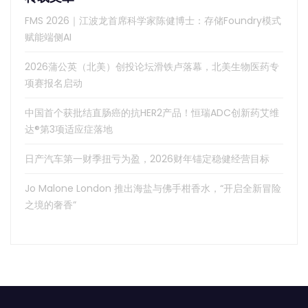
FMS 2026｜江波龙首席科学家陈健博士：存储Foundry模式
赋能端侧AI
2026蒲公英（北美）创投论坛滑铁卢落幕，北美生物医药专
项赛报名启动
中国首个获批结直肠癌的抗HER2产品！恒瑞ADC创新药艾维
达®第3项适应症落地
日产汽车第一财季扭亏为盈，2026财年锚定稳健经营目标
Jo Malone London 推出海盐与佛手柑香水，“开启全新冒险
之境的奢香”