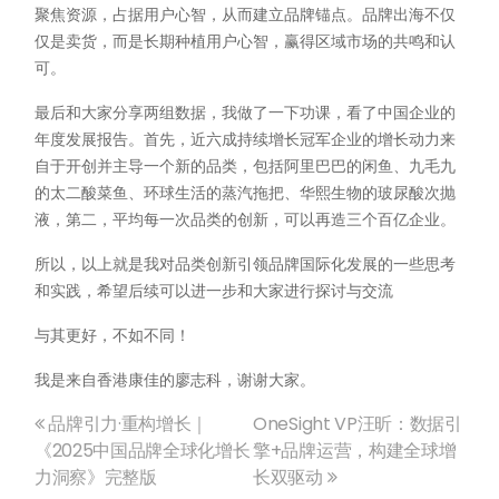
聚焦资源，占据用户心智，从而建立品牌锚点。品牌出海不仅
仅是卖货，而是长期种植用户心智，赢得区域市场的共鸣和认
可。
最后和大家分享两组数据，我做了一下功课，看了中国企业的
年度发展报告。首先，近六成持续增长冠军企业的增长动力来
自于开创并主导一个新的品类，包括阿里巴巴的闲鱼、九毛九
的太二酸菜鱼、环球生活的蒸汽拖把、华熙生物的玻尿酸次抛
液，第二，平均每一次品类的创新，可以再造三个百亿企业。
所以，以上就是我对品类创新引领品牌国际化发展的一些思考
和实践，希望后续可以进一步和大家进行探讨与交流
与其更好，不如不同！
我是来自香港康佳的廖志科，谢谢大家。
品牌引力·重构增长｜
OneSight VP汪昕：数据引
文
《2025中国品牌全球化增长
擎+品牌运营，构建全球增
力洞察》完整版
长双驱动
章