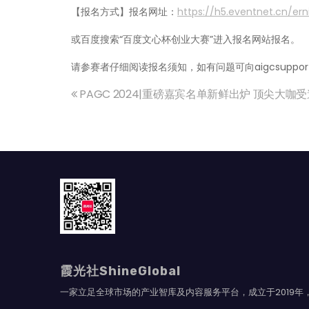
【报名方式】报名网址：
https://h5.eventnet.cn/er
或百度搜索“百度文心杯创业大赛”进入报名网站报名。
请参赛者仔细阅读报名须知，如有问题可向aigcsupport
PAGC 2024|重磅嘉宾名单新鲜出炉 顶尖大咖
文
章
导
航
霞光社ShineGlobal
一家立足全球市场的产业智库及内容服务平台，成立于2019