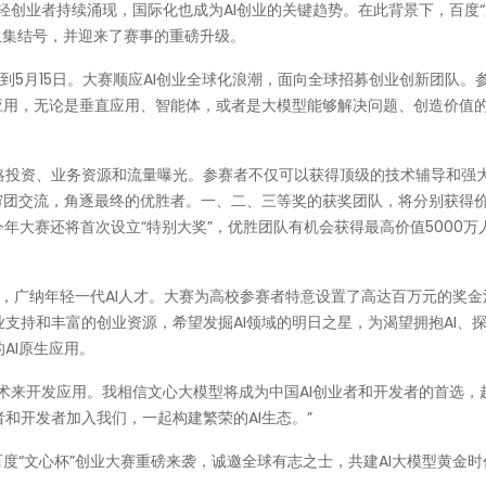
年轻创业者持续涌现，国际化也成为AI创业的关键趋势。在此背景下，百度
团队集结号，并迎来了赛事的重磅升级。
到5月15日。大赛顺应AI创业全球化浪潮，面向全球招募创业创新团队。
应用，无论是垂直应用、智能体，或者是大模型能够解决问题、创造价值
略投资、业务资源和流量曝光。参赛者不仅可以获得顶级的技术辅导和强
审团交流，角逐最终的优胜者。一、二、三等奖的获奖团队，将分别获得
。今年大赛还将首次设立“特别大奖”，优胜团队有机会获得最高价值5000万
场，广纳年轻一代AI人才。大赛为高校参赛者特意设置了高达百万元的奖金
持和丰富的创业资源，希望发掘AI领域的明日之星，为渴望拥抱AI、探
AI原生应用。
术来开发应用。我相信文心大模型将成为中国AI创业者和开发者的首选，
和开发者加入我们，一起构建繁荣的AI生态。”
度“文心杯”创业大赛重磅来袭，诚邀全球有志之士，共建AI大模型黄金时