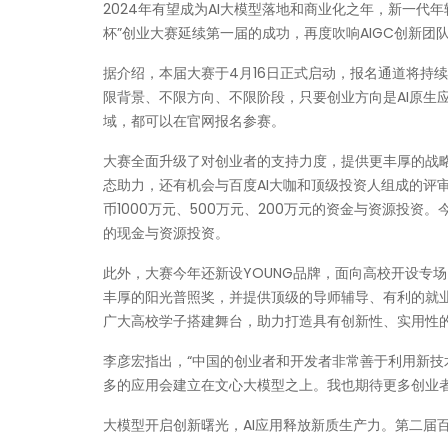
2024年有望成为AI大模型落地和商业化之年，新一代
杯”创业大赛延续第一届的成功，再度吹响AIGC创新
据介绍，本届大赛于4月16日正式启动，报名通道将持续
限背景、不限方向、不限阶段，只要创业方向是AI原生
域，都可以在官网报名参赛。
大赛全面升级了对创业者的支持力度，提供更丰厚的战
态助力，还有机会与百度AI大咖和顶级投资人组成的评
币1000万元、500万元、200万元的资金与资源投资
的现金与资源投资。
此外，大赛今年还新设YOUNG品牌，面向高校开设专
丰厚的阳光普照奖，并提供顶级的导师辅导、有利的就业支
广大高校学子搭建舞台，助力打造具有创新性、实用性的
李彦宏指出，“中国的创业者和开发者非常善于利用新技
多的应用会建立在文心大模型之上。我也期待更多创业者
大模型开启创新曙光，AI应用释放新质生产力。第二届百