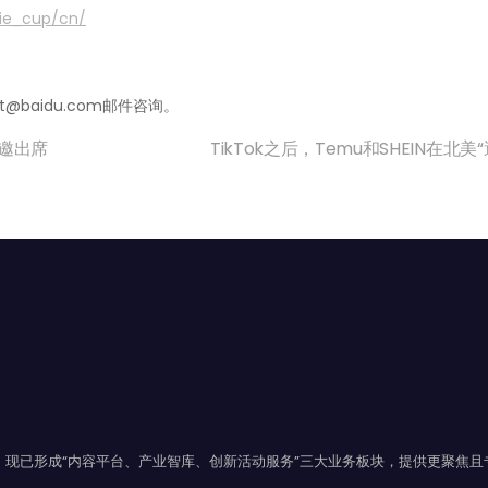
nie_cup/cn/
@baidu.com邮件咨询。
受邀出席
TikTok之后，Temu和SHEIN在北美
年，现已形成“内容平台、产业智库、创新活动服务”三大业务板块，提供更聚焦