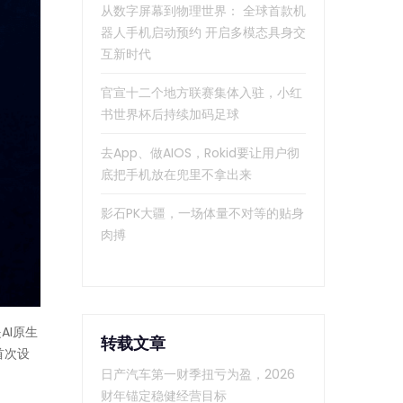
从数字屏幕到物理世界： 全球首款机
器人手机启动预约 开启多模态具身交
互新时代
官宣十二个地方联赛集体入驻，小红
书世界杯后持续加码足球
去App、做AIOS，Rokid要让用户彻
底把手机放在兜里不拿出来
影石PK大疆，一场体量不对等的贴身
肉搏
AI原生
转载文章
首次设
日产汽车第一财季扭亏为盈，2026
财年锚定稳健经营目标