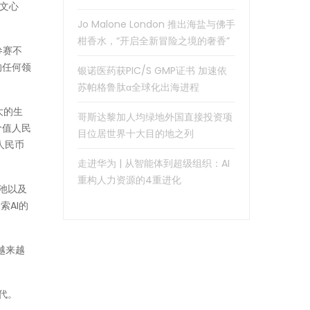
“文心
Jo Malone London 推出海盐与佛手
柑香水，“开启全新冒险之境的奢香”
参赛不
的任何领
银诺医药获PIC/S GMP证书 加速依
苏帕格鲁肽α全球化出海进程
大的生
哥斯达黎加人均绿地外国直接投资项
价值人民
目位居世界十大目的地之列
人民币
走进华为 | 从智能体到超级组织：AI
重构人力资源的4重进化
池以及
索AI的
越来越
代。