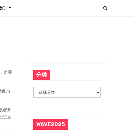
我们
动，参赛
分类
分
就像拍
类
发者开
投资支
WAVE2025