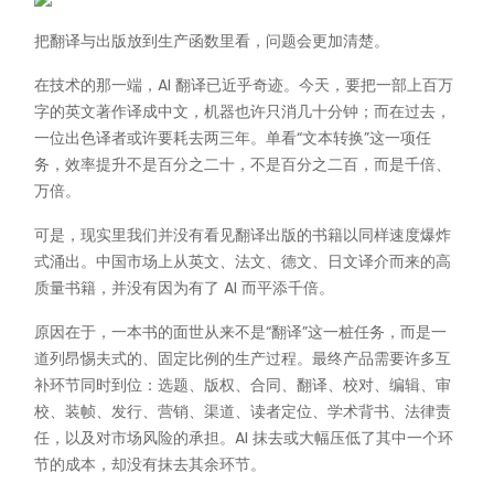
把翻译与出版放到生产函数里看，问题会更加清楚。
在技术的那一端，AI 翻译已近乎奇迹。今天，要把一部上百万
字的英文著作译成中文，机器也许只消几十分钟；而在过去，
一位出色译者或许要耗去两三年。单看“文本转换”这一项任
务，效率提升不是百分之二十，不是百分之二百，而是千倍、
万倍。
可是，现实里我们并没有看见翻译出版的书籍以同样速度爆炸
式涌出。中国市场上从英文、法文、德文、日文译介而来的高
质量书籍，并没有因为有了 AI 而平添千倍。
原因在于，一本书的面世从来不是“翻译”这一桩任务，而是一
道列昂惕夫式的、固定比例的生产过程。最终产品需要许多互
补环节同时到位：选题、版权、合同、翻译、校对、编辑、审
校、装帧、发行、营销、渠道、读者定位、学术背书、法律责
任，以及对市场风险的承担。AI 抹去或大幅压低了其中一个环
节的成本，却没有抹去其余环节。