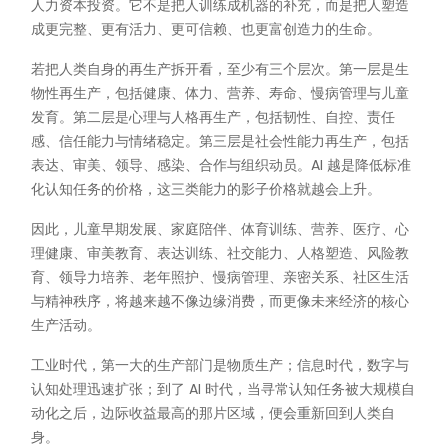
人力资本投资。它不是把人训练成机器的补充，而是把人塑造
成更完整、更有活力、更可信赖、也更富创造力的生命。
若把人类自身的再生产拆开看，至少有三个层次。第一层是生
物性再生产，包括健康、体力、营养、寿命、慢病管理与儿童
发育。第二层是心理与人格再生产，包括韧性、自控、责任
感、信任能力与情绪稳定。第三层是社会性能力再生产，包括
表达、审美、领导、感染、合作与组织动员。AI 越是降低标准
化认知任务的价格，这三类能力的影子价格就越会上升。
因此，儿童早期发展、家庭陪伴、体育训练、营养、医疗、心
理健康、审美教育、表达训练、社交能力、人格塑造、风险教
育、领导力培养、老年照护、慢病管理、亲密关系、社区生活
与精神秩序，将越来越不像边缘消费，而更像未来经济的核心
生产活动。
工业时代，第一大的生产部门是物质生产；信息时代，数字与
认知处理迅速扩张；到了 AI 时代，当寻常认知任务被大规模自
动化之后，边际收益最高的那片区域，便会重新回到人类自
身。