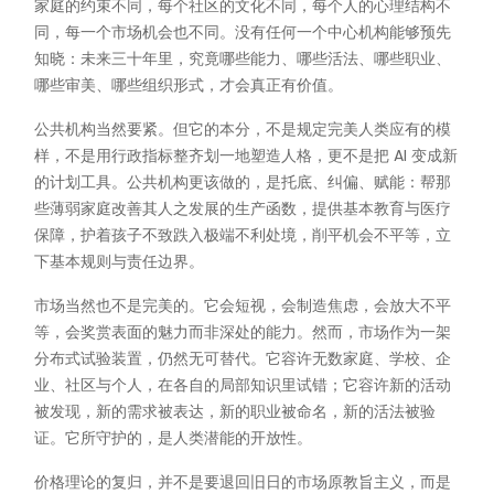
家庭的约束不同，每个社区的文化不同，每个人的心理结构不
同，每一个市场机会也不同。没有任何一个中心机构能够预先
知晓：未来三十年里，究竟哪些能力、哪些活法、哪些职业、
哪些审美、哪些组织形式，才会真正有价值。
公共机构当然要紧。但它的本分，不是规定完美人类应有的模
样，不是用行政指标整齐划一地塑造人格，更不是把 AI 变成新
的计划工具。公共机构更该做的，是托底、纠偏、赋能：帮那
些薄弱家庭改善其人之发展的生产函数，提供基本教育与医疗
保障，护着孩子不致跌入极端不利处境，削平机会不平等，立
下基本规则与责任边界。
市场当然也不是完美的。它会短视，会制造焦虑，会放大不平
等，会奖赏表面的魅力而非深处的能力。然而，市场作为一架
分布式试验装置，仍然无可替代。它容许无数家庭、学校、企
业、社区与个人，在各自的局部知识里试错；它容许新的活动
被发现，新的需求被表达，新的职业被命名，新的活法被验
证。它所守护的，是人类潜能的开放性。
价格理论的复归，并不是要退回旧日的市场原教旨主义，而是