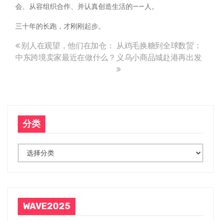
会、从容组织合作、并认真创造生活的——人。
三十年的长跑，才刚刚起步。
别人在观望，他们在加仓：
从鸡毛换糖到全球数贸：
文
中东跨境卖家最近在做什么？
义乌小商品城赴港再出发
章
导
航
分类
分
类
WAVE2025