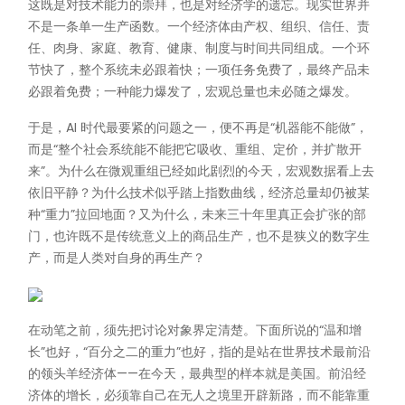
这既是对技术能力的崇拜，也是对经济学的遗忘。现实世界并
不是一条单一生产函数。一个经济体由产权、组织、信任、责
任、肉身、家庭、教育、健康、制度与时间共同组成。一个环
节快了，整个系统未必跟着快；一项任务免费了，最终产品未
必跟着免费；一种能力爆发了，宏观总量也未必随之爆发。
于是，AI 时代最要紧的问题之一，便不再是“机器能不能做”，
而是“整个社会系统能不能把它吸收、重组、定价，并扩散开
来”。为什么在微观重组已经如此剧烈的今天，宏观数据看上去
依旧平静？为什么技术似乎踏上指数曲线，经济总量却仍被某
种“重力”拉回地面？又为什么，未来三十年里真正会扩张的部
门，也许既不是传统意义上的商品生产，也不是狭义的数字生
产，而是人类对自身的再生产？
在动笔之前，须先把讨论对象界定清楚。下面所说的“温和增
长”也好，“百分之二的重力”也好，指的是站在世界技术最前沿
的领头羊经济体——在今天，最典型的样本就是美国。前沿经
济体的增长，必须靠自己在无人之境里开辟新路，而不能靠重