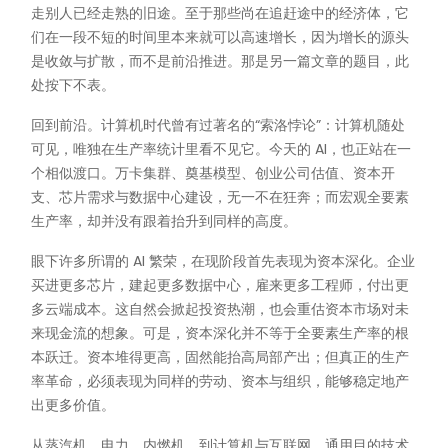
走别人已经走熟的旧途。至于那些尚在追赶途中的经济体，它
们在一段不短的时间里本来就可以高速增长，因为增长的源头
是收敛与扩散，而不是前沿推进。那是另一篇文章的题目，此
处按下不表。
回到前沿。计算机时代曾有过著名的“索洛悖论”：计算机随处
可见，唯独在生产率统计里看不见它。今天的 AI，也正站在一
个相似渡口。万卡集群、奠基模型、创业公司估值、资本开
支、芯片需求与数据中心建设，无一不在狂奔；而宏观全要素
生产率，却并没有跟着抬升到同样的高度。
眼下许多所谓的 AI 繁荣，在现阶段首先表现为资本深化。企业
买进更多芯片，建起更多数据中心，雇来更多工程师，付出更
多云端成本。这自然会掀起投资热潮，也会重估资本市场对未
来现金流的想象。可是，资本深化并不等于全要素生产率的根
本跃迁。资本堆得更高，固然能抬高局部产出；但真正的生产
率革命，必须表现为同样的劳动、资本与组织，能够稳定地产
出更多价值。
从蒸汽机、电力、内燃机，到计算机与互联网，通用目的技术