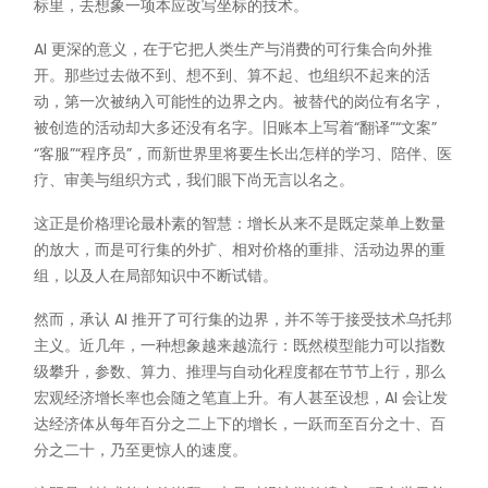
标里，去想象一项本应改写坐标的技术。
AI 更深的意义，在于它把人类生产与消费的可行集合向外推
开。那些过去做不到、想不到、算不起、也组织不起来的活
动，第一次被纳入可能性的边界之内。被替代的岗位有名字，
被创造的活动却大多还没有名字。旧账本上写着“翻译”“文案”
“客服”“程序员”，而新世界里将要生长出怎样的学习、陪伴、医
疗、审美与组织方式，我们眼下尚无言以名之。
这正是价格理论最朴素的智慧：增长从来不是既定菜单上数量
的放大，而是可行集的外扩、相对价格的重排、活动边界的重
组，以及人在局部知识中不断试错。
然而，承认 AI 推开了可行集的边界，并不等于接受技术乌托邦
主义。近几年，一种想象越来越流行：既然模型能力可以指数
级攀升，参数、算力、推理与自动化程度都在节节上行，那么
宏观经济增长率也会随之笔直上升。有人甚至设想，AI 会让发
达经济体从每年百分之二上下的增长，一跃而至百分之十、百
分之二十，乃至更惊人的速度。