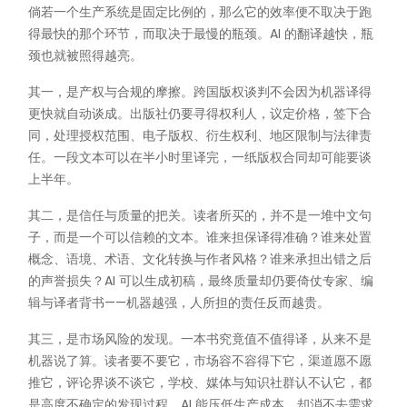
倘若一个生产系统是固定比例的，那么它的效率便不取决于跑
得最快的那个环节，而取决于最慢的瓶颈。AI 的翻译越快，瓶
颈也就被照得越亮。
其一，是产权与合规的摩擦。跨国版权谈判不会因为机器译得
更快就自动谈成。出版社仍要寻得权利人，议定价格，签下合
同，处理授权范围、电子版权、衍生权利、地区限制与法律责
任。一段文本可以在半小时里译完，一纸版权合同却可能要谈
上半年。
其二，是信任与质量的把关。读者所买的，并不是一堆中文句
子，而是一个可以信赖的文本。谁来担保译得准确？谁来处置
概念、语境、术语、文化转换与作者风格？谁来承担出错之后
的声誉损失？AI 可以生成初稿，最终质量却仍要倚仗专家、编
辑与译者背书——机器越强，人所担的责任反而越贵。
其三，是市场风险的发现。一本书究竟值不值得译，从来不是
机器说了算。读者要不要它，市场容不容得下它，渠道愿不愿
推它，评论界谈不谈它，学校、媒体与知识社群认不认它，都
是高度不确定的发现过程。AI 能压低生产成本，却消不去需求