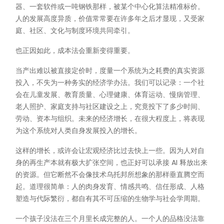
器、一套软件或一吨钢铁那样，被某个中心化算法精准标价。
人的发展高度异质，价值常常要在许多年之后才显现，又受家
庭、社区、文化与制度环境共同牵引。
也正因如此，成本法会重新变得重要。
当产出难以被直接定价时，度量一个系统为之耗费的真实资源
投入，不失为一种务实的经济学办法。我们可以记录：一个社
会在儿童发展、教育质量、心理健康、体育运动、慢病管理、
老人照护、家庭支持与社区建设之上，究竟投下了多少时间、
劳动、资本与组织。未来的经济增长，在很大程度上，将表现
为这个系统对人类自身发展投入的增长。
这样的增长，或许会让宏观经济比过去快上一些。因为人对自
身的再生产本就有极大扩张空间，也正好可以承接 AI 释放出来
的资源。但它断然不会像技术乌托邦所想象的那样垂直腾空而
起。道理很简单：人的肉身发育、情感共鸣、信任形成、人格
塑造与代际繁衍，都自有其不可压缩的生物学与社会学周期。
一个孩子没法在三个月里长成完整的人。一个人的品格没法靠