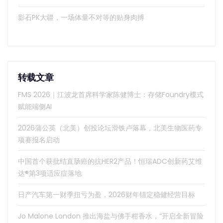
影石PK大疆，一场体量不对等的贴身肉搏
转载文章
FMS 2026｜江波龙首席科学家陈健博士：存储Foundry模式
赋能端侧AI
2026蒲公英（北美）创投论坛滑铁卢落幕，北美生物医药专
项赛报名启动
中国首个获批结直肠癌的抗HER2产品！恒瑞ADC创新药艾维
达®第3项适应症落地
日产汽车第一财季扭亏为盈，2026财年锚定稳健经营目标
Jo Malone London 推出海盐与佛手柑香水，“开启全新冒险