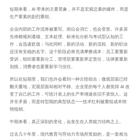
短期来看，AI 带来的主要景象，并不是宏观总量的爆炸，而是
生产要素的剧烈重组。
企业内部的工作流将被重写。岗位会消亡，也会变形。许多原
先倚赖规则遵循、文本处理、标准化分析与考试型认知的工
作，会迅速贬值；与此同时，新的活动、新的流程、新的职业
还没有安稳的名字。这个阶段必将充满摩擦成本：员工要重新
受训，组织要重新分工，管理层要重新界定责任，法律要重新
划线，消费者也要重新学习信任。
所以在短期里，我们也许会看到一种古怪组合：微观层面已经
翻天覆地，宏观层面却相对平静。企业里的每个人都觉得 AI 改
变了自己的工作，可统计表上的生产率增速依旧不算惊人。这
并非矛盾，而是转型期的典型状态——技术红利被重组成本悄
悄抵销。
中期来看，真正深刻的变化，会发生在人类能力结构之上。
过去几十年里，现代教育与劳动力市场所奖励的，是一套相当