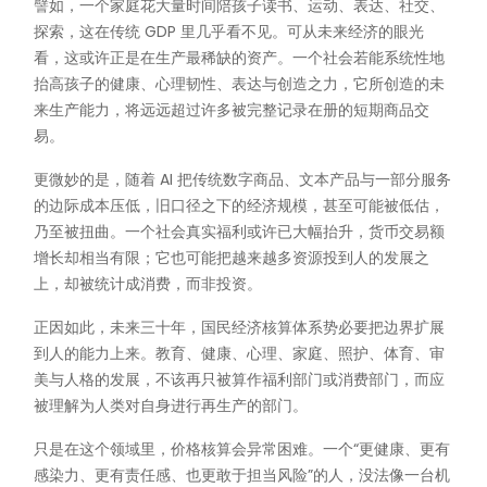
譬如，一个家庭花大量时间陪孩子读书、运动、表达、社交、
探索，这在传统 GDP 里几乎看不见。可从未来经济的眼光
看，这或许正是在生产最稀缺的资产。一个社会若能系统性地
抬高孩子的健康、心理韧性、表达与创造之力，它所创造的未
来生产能力，将远远超过许多被完整记录在册的短期商品交
易。
更微妙的是，随着 AI 把传统数字商品、文本产品与一部分服务
的边际成本压低，旧口径之下的经济规模，甚至可能被低估，
乃至被扭曲。一个社会真实福利或许已大幅抬升，货币交易额
增长却相当有限；它也可能把越来越多资源投到人的发展之
上，却被统计成消费，而非投资。
正因如此，未来三十年，国民经济核算体系势必要把边界扩展
到人的能力上来。教育、健康、心理、家庭、照护、体育、审
美与人格的发展，不该再只被算作福利部门或消费部门，而应
被理解为人类对自身进行再生产的部门。
只是在这个领域里，价格核算会异常困难。一个“更健康、更有
感染力、更有责任感、也更敢于担当风险”的人，没法像一台机