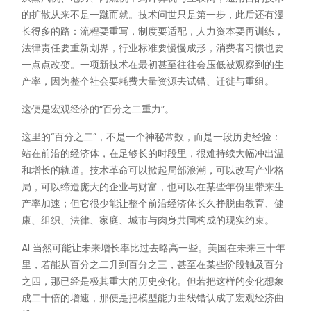
的扩散从来不是一蹴而就。技术问世只是第一步，此后还有漫
长得多的路：流程要重写，制度要适配，人力资本要再训练，
法律责任要重新划界，行业标准要慢慢成形，消费者习惯也要
一点点改变。一项新技术在最初甚至往往会压低被观察到的生
产率，因为整个社会要耗费大量资源去试错、迁徙与重组。
这便是宏观经济的“百分之二重力”。
这里的“百分之二”，不是一个神秘常数，而是一段历史经验：
站在前沿的经济体，在足够长的时段里，很难持续大幅冲出温
和增长的轨道。技术革命可以掀起局部浪潮，可以改写产业格
局，可以缔造庞大的企业与财富，也可以在某些年份里带来生
产率加速；但它很少能让整个前沿经济体长久挣脱由教育、健
康、组织、法律、家庭、城市与肉身共同构成的现实约束。
AI 当然可能让未来增长率比过去略高一些。美国在未来三十年
里，若能从百分之二升到百分之三，甚至在某些阶段触及百分
之四，那已经是极其重大的历史变化。但若把这样的变化想象
成二十倍的增速，那便是把模型能力曲线错认成了宏观经济曲