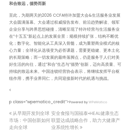
和合致远，循势而新
至此，为期两天的2026 CCFA特许加盟大会&生活服务业发展
大会圆满落幕。大会通过权威报告发布、前沿趋势解读、领军
企业分享与跨界思想碰撞，清晰呈现了特许经营与生活服务业
在”十五五”新起点上的发展全景：规模持续扩张，结构不断优
化；数字化、智能化从工具深入骨髓，成为重塑商业模式的核
心力量；全球化从选项变为必答课题，需要更稳健、更本土化
的长期策略；而一切发展的最终落脚点，仍是服务于人们对美
好生活的向往，通过”和合”生态与”循势”创新，迈向高质量、可
持续的致远未来。中国连锁经营协会表示，将继续发挥平台枢
纽作用，携手业界同仁，共同迎接新时代的机遇与挑战。
<
p class=”wpematico_credit”>
Powered by
WPeMatico
从早期开发到全球
安全食报与国福泰•HEAL健康生态
文
市场：中国创新如何
联盟达成战略合作，助力大健康产
走向全球
业系统性增长
章