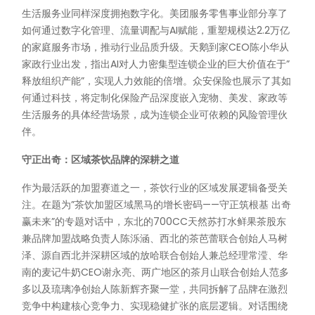
生活服务业同样深度拥抱数字化。美团服务零售事业部分享了
如何通过数字化管理、流量调配与AI赋能，重塑规模达2.2万亿
的家庭服务市场，推动行业品质升级。天鹅到家CEO陈小华从
家政行业出发，指出AI对人力密集型连锁企业的巨大价值在于”
释放组织产能”，实现人力效能的倍增。众安保险也展示了其如
何通过科技，将定制化保险产品深度嵌入宠物、美发、家政等
生活服务的具体经营场景，成为连锁企业可依赖的风险管理伙
伴。
守正出奇：区域茶饮品牌的深耕之道
作为最活跃的加盟赛道之一，茶饮行业的区域发展逻辑备受关
注。在题为”茶饮加盟区域黑马的增长密码——守正筑根基 出奇
赢未来”的专题对话中，东北的700CC天然苏打水鲜果茶股东
兼品牌加盟战略负责人陈泺涵、西北的茶芭蕾联合创始人马树
泽、源自西北并深耕区域的放哈联合创始人兼总经理常滢、华
南的麦记牛奶CEO谢永亮、两广地区的茶月山联合创始人范多
多以及琉璃净创始人陈新辉齐聚一堂，共同拆解了品牌在激烈
竞争中构建核心竞争力、实现稳健扩张的底层逻辑。对话围绕