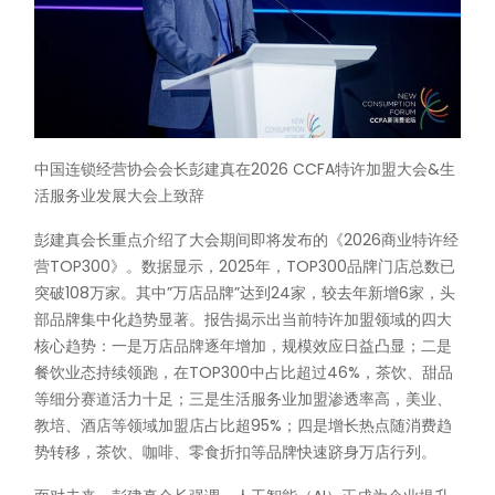
中国连锁经营协会会长彭建真在2026 CCFA特许加盟大会&生
活服务业发展大会上致辞
彭建真会长重点介绍了大会期间即将发布的《2026商业特许经
营TOP300》。数据显示，2025年，TOP300品牌门店总数已
突破108万家。其中”万店品牌”达到24家，较去年新增6家，头
部品牌集中化趋势显著。报告揭示出当前特许加盟领域的四大
核心趋势：一是万店品牌逐年增加，规模效应日益凸显；二是
餐饮业态持续领跑，在TOP300中占比超过46%，茶饮、甜品
等细分赛道活力十足；三是生活服务业加盟渗透率高，美业、
教培、酒店等领域加盟店占比超95%；四是增长热点随消费趋
势转移，茶饮、咖啡、零食折扣等品牌快速跻身万店行列。