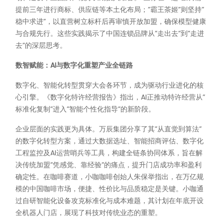
提前三年进行商标、供应链等本土化布局；”霸王茶姬”则坚持”
稳中求进”，以直营树立标杆后再审慎开放加盟，确保模型健康
与合规先行。这些实践揭示了中国连锁品牌从”走出去”到”走进
去”的深层思考。
数智赋能：AI与数字化重塑产业全链路
数字化、智能化转型贯穿大会各环节，成为驱动行业进化的核
心引擎。《数字化特许经营报告》指出，AI正推动特许经营从”
标准化复制”进入”智能个性化指导”的新阶段。
企业层面的实践更为具体。万辰集团分享了其”从直觉到算法”
的数字化转型方案，通过大数据选址、智能招商评估、数字化
工程监控及AI运营哨兵等工具，构建全链条协同体系，旨在解
决传统加盟”凭感觉、靠经验”的痛点，提升门店成功率和盈利
确定性。在咖啡赛道，小咖咖啡创始人朱保举指出，在万亿规
模的中国咖啡市场，便捷、性价比与品质稳定是关键。小咖通
过自研智能化设备攻克标准化与成本难题，其计划在年底开设
全机器人门店，展现了科技对传统业态的重塑。