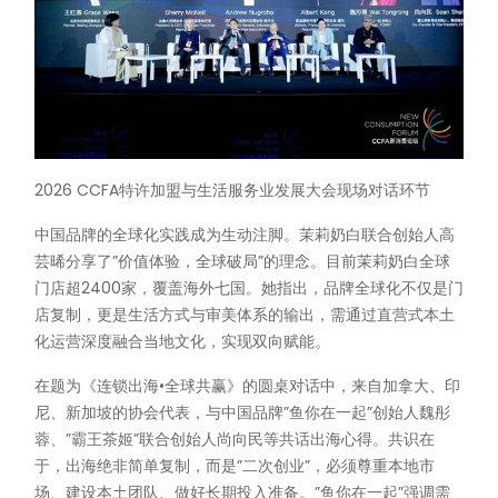
2026 CCFA特许加盟与生活服务业发展大会现场对话环节
中国品牌的全球化实践成为生动注脚。茉莉奶白联合创始人高
芸晞分享了”价值体验，全球破局”的理念。目前茉莉奶白全球
门店超2400家，覆盖海外七国。她指出，品牌全球化不仅是门
店复制，更是生活方式与审美体系的输出，需通过直营式本土
化运营深度融合当地文化，实现双向赋能。
在题为《连锁出海•全球共赢》的圆桌对话中，来自加拿大、印
尼、新加坡的协会代表，与中国品牌”鱼你在一起”创始人魏彤
蓉、”霸王茶姬”联合创始人尚向民等共话出海心得。共识在
于，出海绝非简单复制，而是”二次创业”，必须尊重本地市
场、建设本土团队、做好长期投入准备。”鱼你在一起”强调需