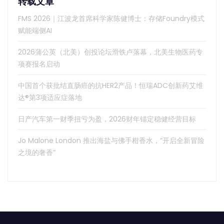
转载文章
FMS 2026｜江波龙首席科学家陈健博士：存储Foundry模式
赋能端侧AI
2026蒲公英（北美）创投论坛滑铁卢落幕，北美生物医药专
项赛报名启动
中国首个获批结直肠癌的抗HER2产品！恒瑞ADC创新药艾维
达®第3项适应症落地
日产汽车第一财季扭亏为盈，2026财年锚定稳健经营目标
Jo Malone London 推出海盐与佛手柑香水，“开启全新冒险
之境的奢香”