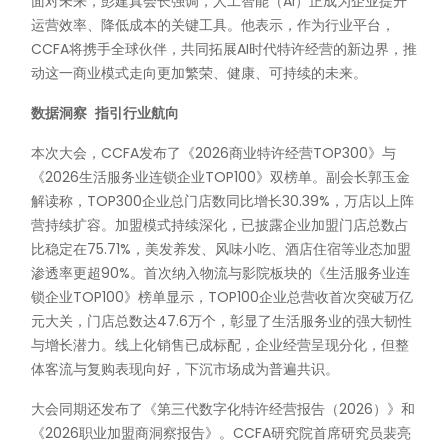
面对未来，彭建真会长强调，人工智能（AI）正成为企业提升
运营效率、降低成本的关键工具。他表示，作为行业平台，
CCFA将携手全球伙伴，共同拓展AI时代特许经营的新边界，推
动这一商业模式走向更加繁荣、健康、可持续的未来。
数据洞察
指引行业航向
本次大会，CCFA发布了《2026商业特许经营TOP300》与
《2026生活服务业连锁企业TOP100》双榜单。副会长郭玉金
解读称，TOP300企业总门店数同比增长30.39%，万店以上阵
营持续扩容。加盟模式持续深化，已披露企业加盟门店总数占
比稳定在75.71%，美发养发、风味小吃、酒店住宿等业态加盟
渗透率更超90%。首次纳入物流与影院板块的《生活服务业连
锁企业TOP100》榜单显示，TOP100企业总营收首次突破万亿
元大关，门店总数达47.6万个，彰显了生活服务业的强大韧性
与增长潜力。线上化销售已成标配，企业经营呈现分化，但整
体客流与复购表现向好，下沉市场成为普遍共识。
大会同期还发布了《第三代数字化特许经营报告（2026）》和
《2026职业加盟商洞察报告》。CCFA研究院首席研究员裴亮