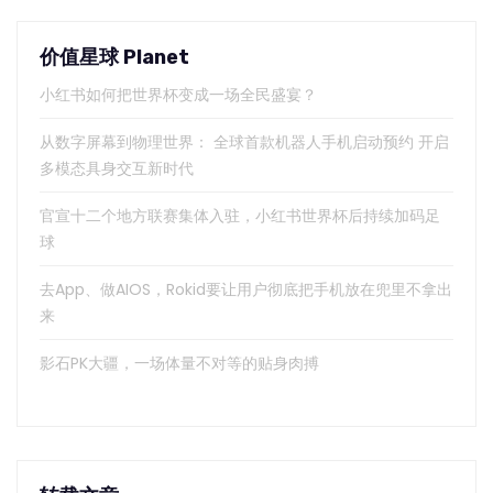
价值星球 Planet
小红书如何把世界杯变成一场全民盛宴？
从数字屏幕到物理世界： 全球首款机器人手机启动预约 开启
多模态具身交互新时代
官宣十二个地方联赛集体入驻，小红书世界杯后持续加码足
球
去App、做AIOS，Rokid要让用户彻底把手机放在兜里不拿出
来
影石PK大疆，一场体量不对等的贴身肉搏