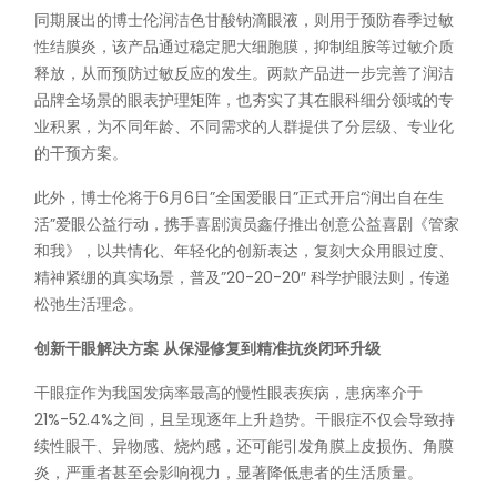
同期展出的博士伦润洁色甘酸钠滴眼液，则用于预防春季过敏
性结膜炎，该产品通过稳定肥大细胞膜，抑制组胺等过敏介质
释放，从而预防过敏反应的发生。两款产品进一步完善了润洁
品牌全场景的眼表护理矩阵，也夯实了其在眼科细分领域的专
业积累，为不同年龄、不同需求的人群提供了分层级、专业化
的干预方案。
此外，博士伦将于6月6日”全国爱眼日”正式开启
“润出自在生
活”
爱眼公益行动，携手喜剧演员鑫仔推出创意公益喜剧《管家
和我》，以共情化、年轻化的创新表达，复刻大众用眼过度、
精神紧绷的真实场景，普及”20-20-20″ 科学护眼法则，传递
松弛生活理念。
创新干眼解决方案 从保湿修复到精准抗炎闭环升级
干眼症作为我国发病率最高的慢性眼表疾病，患病率介于
21%-52.4%之间，且呈现逐年上升趋势。干眼症不仅会导致持
续性眼干、异物感、烧灼感，还可能引发角膜上皮损伤、角膜
炎，严重者甚至会影响视力，显著降低患者的生活质量。