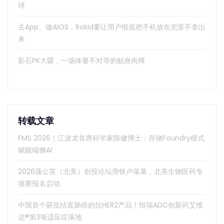
球
去App、做AIOS，Rokid要让用户彻底把手机放在兜里不拿出
来
影石PK大疆，一场体量不对等的贴身肉搏
转载文章
FMS 2026｜江波龙首席科学家陈健博士：存储Foundry模式
赋能端侧AI
2026蒲公英（北美）创投论坛滑铁卢落幕，北美生物医药专
项赛报名启动
中国首个获批结直肠癌的抗HER2产品！恒瑞ADC创新药艾维
达®第3项适应症落地