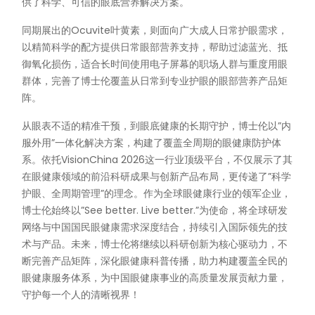
供了科学、可信的眼底营养解决方案。
同期展出的Ocuvite叶黄素，则面向广大成人日常护眼需求，
以精简科学的配方提供日常眼部营养支持，帮助过滤蓝光、抵
御氧化损伤，适合长时间使用电子屏幕的职场人群与重度用眼
群体，完善了博士伦覆盖从日常到专业护眼的眼部营养产品矩
阵。
从眼表不适的精准干预，到眼底健康的长期守护，博士伦以”内
服外用”一体化解决方案，构建了覆盖全周期的眼健康防护体
系。依托VisionChina 2026这一行业顶级平台，不仅展示了其
在眼健康领域的前沿科研成果与创新产品布局，更传递了”科学
护眼、全周期管理”的理念。作为全球眼健康行业的领军企业，
博士伦始终以”See better. Live better.”为使命，将全球研发
网络与中国国民眼健康需求深度结合，持续引入国际领先的技
术与产品。未来，博士伦将继续以科研创新为核心驱动力，不
断完善产品矩阵，深化眼健康科普传播，助力构建覆盖全民的
眼健康服务体系，为中国眼健康事业的高质量发展贡献力量，
守护每一个人的清晰视界！