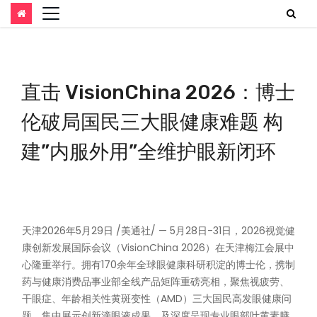
跳
至
内
直击 VisionChina 2026：博士
容
伦破局国民三大眼健康难题 构
建”内服外用”全维护眼新闭环
天津
2026年5月29日
/美通社/ — 5月28日-31日，2026视觉健
康创新发展国际会议（VisionChina 2026）在天津梅江会展中
心隆重举行。拥有170余年全球眼健康科研积淀的博士伦，携制
药与健康消费品事业部全线产品矩阵重磅亮相，聚焦视疲劳、
干眼症、年龄相关性黄斑变性（AMD）三大国民高发眼健康问
题，集中展示创新滴眼液成果，及深度呈现专业眼部叶黄素膳