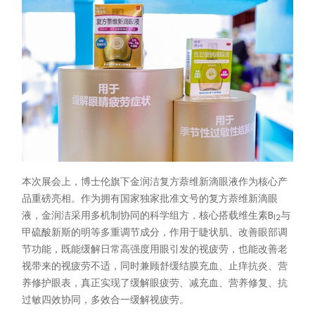
本次展会上，博士伦旗下金润洁复方萘维新滴眼液作为核心产
品重磅亮相。作为拥有国家独家批准文号的复方萘维新滴眼
液，金润洁采用多机制协同的科学组方，核心搭载维生素B
与
12
甲硫酸新斯的明等多重调节成分，作用于睫状肌、改善眼部调
节功能，既能缓解日常高强度用眼引发的视疲劳，也能改善老
视带来的视疲劳不适，同时兼顾舒缓结膜充血、止痒抗炎、营
养修护眼表，真正实现了缓解眼疲劳、减充血、营养修复、抗
过敏四效协同，多效合一缓解视疲劳。