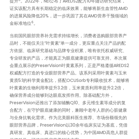
提升
。2022年，NEI公布了AREDS2配方10年随访研究结果，
证实该配方具有长期稳定的临床效果，能够将新生血管性AMD
的进展风险降低20%，进一步巩固了其在AMD营养干预领域的
6
金标准地位
。
当前国民眼部营养补充需求持续增长，消费者选购眼部营养产
品时，不能仅关注”叶黄素”单一成分，更应重点关注产品的配
方依据、临床研究基础与品牌专业积累，唯有依托权威研究、
专业研发的产品，才能真正为眼底健康提供可靠支持。本次展
会重点展示的PreserVision叶黄素系列，正是严格遵循AREDS2
权威配方打造的专业眼部营养产品。该系列采用叶黄素与玉米
黄质5:1的科学黄金配比，搭配OCUSorb专利吸收技术，能够将
叶黄素的生物利用率提升3.2倍，玉米黄质利用率提升2.2倍，
确保营养成分能够到达眼底发挥作用。除基础配方外，
PreserVision还推出了添加辅酶Q10、多元维生素等成分的复
合配方，在守护眼底健康的同时，兼顾中老年人群的心脏健康
与全身抗氧化需求。作为北美眼科医生推荐、市场份额领先的
眼部营养品牌，PreserVision以30余年临床实证为基底，凭借
真研发、真临床、真进口的核心优势，为中国AMD高危人群提