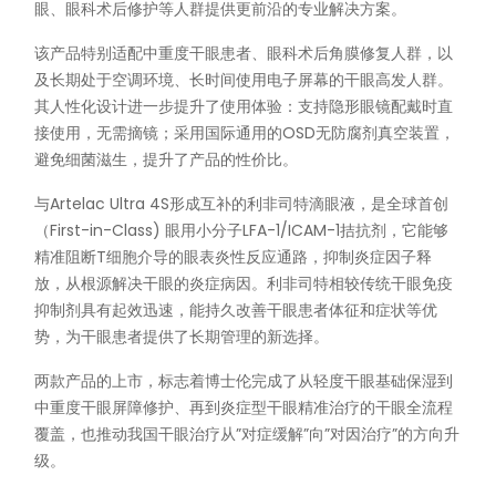
眼、眼科术后修护等人群提供更前沿的专业解决方案。
该产品特别适配中重度干眼患者、眼科术后角膜修复人群，以
及长期处于空调环境、长时间使用电子屏幕的干眼高发人群。
其人性化设计进一步提升了使用体验：支持隐形眼镜配戴时直
接使用，无需摘镜；采用国际通用的OSD无防腐剂真空装置，
避免细菌滋生，提升了产品的性价比。
与Artelac Ultra 4S形成互补的利非司特滴眼液，是全球首创
（First-in-Class) 眼用小分子LFA-1/ICAM-1拮抗剂，它能够
精准阻断T细胞介导的眼表炎性反应通路，抑制炎症因子释
放，从根源解决干眼的炎症病因。利非司特相较传统干眼免疫
抑制剂具有起效迅速，能持久改善干眼患者体征和症状等优
势，为干眼患者提供了长期管理的新选择。
两款产品的上市，标志着博士伦完成了从轻度干眼基础保湿到
中重度干眼屏障修护、再到炎症型干眼精准治疗的干眼全流程
覆盖，也推动我国干眼治疗从”对症缓解”向”对因治疗”的方向升
级。