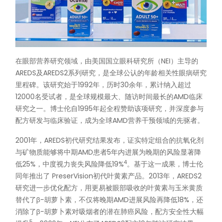
在眼部营养研究领域，由美国国立眼科研究所（NEI）主导的
AREDS及AREDS2系列研究，是全球公认的年龄相关性眼病研究
里程碑。该研究始于1992年，历时30余年，累计纳入超过
12000名受试者，是全球规模最大、随访时间最长的AMD临床
研究之一。博士伦自1995年起全程赞助该项研究，并深度参与
配方研发与临床验证，成为全球AMD营养干预领域的先驱者。
2001年，AREDS初代研究结果发布，证实特定组合的抗氧化剂
与矿物质能够将中期AMD患者5年内进展为晚期的风险显著降
4
低25%，中度视力丧失风险降低19%
。基于这一成果，博士伦
同年推出了 PreserVision初代叶黄素产品。2013年，AREDS2
研究进一步优化配方，用更易被眼部吸收的叶黄素与玉米黄质
替代了β-胡萝卜素，不仅将晚期AMD进展风险再降低18%，还
消除了β-胡萝卜素对吸烟者的潜在肺癌风险，配方安全性大幅
5