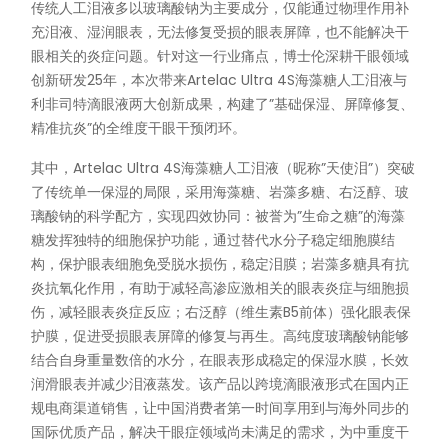
传统人工泪液多以玻璃酸钠为主要成分，仅能通过物理作用补
充泪液、湿润眼表，无法修复受损的眼表屏障，也不能解决干
眼相关的炎症问题。针对这一行业痛点，博士伦深耕干眼领域
创新研发25年，本次带来Artelac Ultra 4S海藻糖人工泪液与
利非司特滴眼液两大创新成果，构建了”基础保湿、屏障修复、
精准抗炎”的全维度干眼干预闭环。
其中，Artelac Ultra 4S海藻糖人工泪液（昵称”天使泪”）突破
了传统单一保湿的局限，采用海藻糖、岩藻多糖、右泛醇、玻
璃酸钠的科学配方，实现四效协同：被誉为”生命之糖”的海藻
糖发挥独特的细胞保护功能，通过替代水分子稳定细胞膜结
构，保护眼表细胞免受脱水损伤，稳定泪膜；岩藻多糖具有抗
炎抗氧化作用，有助于减轻高渗应激相关的眼表炎症与细胞损
伤，减轻眼表炎症反应；右泛醇（维生素B5前体）强化眼表保
护膜，促进受损眼表屏障的修复与再生。高纯度玻璃酸钠能够
结合自身重量数倍的水分，在眼表形成稳定的保湿水膜，长效
润滑眼表并减少泪液蒸发。该产品以跨境滴眼液形式在国内正
规电商渠道销售，让中国消费者第一时间享用到与海外同步的
国际优质产品，解决干眼症领域尚未满足的需求，为中重度干