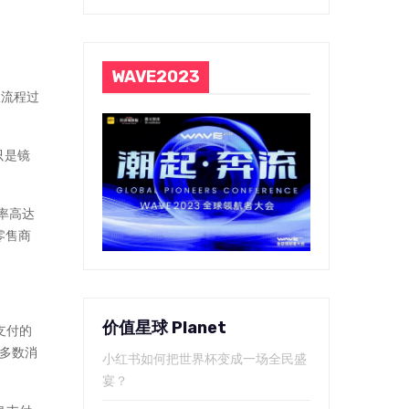
WAVE2023
账流程过
只是镜
率高达
零售商
价值星球 Planet
支付的
多数消
小红书如何把世界杯变成一场全民盛
宴？