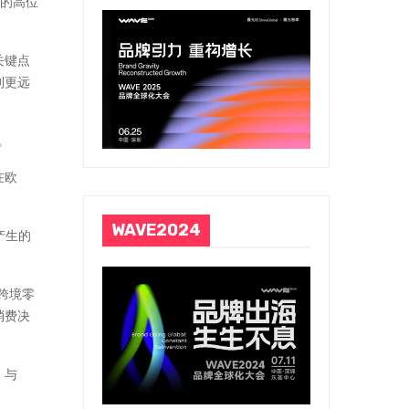
数的高位
关键点
到更远
。
在欧
WAVE2024
产生的
跨境零
消费决
，与