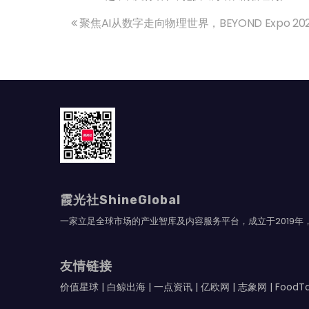
聚焦AI从数字走向物理世界，BEYOND Expo 2
文
章
导
航
霞光社ShineGlobal
一家立足全球市场的产业智库及内容服务平台，成立于2019
友情链接
价值星球
|
白鲸出海
|
一点资讯
|
亿欧网
|
志象网
|
Food