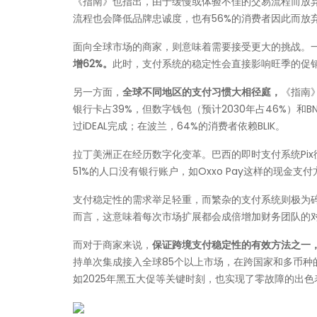
《指南》也指出，由于缓慢或体验不佳的交易流程而放弃
流程也会降低品牌忠诚度，也有56%的消费者因此而放
面向全球市场的商家，则意味着需要接受更大的挑战。
增62%。
此时，支付系统的稳定性会直接影响旺季的促
另一方面，
全球不同地区的支付习惯大相径庭，
《指南
银行卡占39%，但数字钱包（预计2030年占46%）和B
过iDEAL完成；在波兰，64%的消费者依赖BLIK。
拉丁美洲正在经历数字化变革。巴西的即时支付系统Pix
51%的人口没有银行账户，如Oxxo Pay这样的现金
支付稳定性的需求举足轻重，而繁杂的支付系统则极为
而言，这意味着每次市场扩展都会成倍增加财务团队的
而对于商家来说，
保证跨境支付稳定性的有效方法之一，
持单次集成接入全球85个以上市场，在跨国家和多币
如2025年黑五大促等关键时刻，也实现了零故障的出