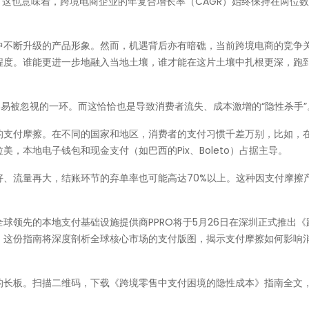
。这也意味着，跨境电商企业的年复合增长率（CAGR）始终保持在两位
。
中不断升级的产品形象。然而，机遇背后亦有暗礁，当前跨境电商的竞争
程度。谁能更进一步地融入当地土壤，谁才能在这片土壤中扎根更深，跑
容易被忽视的一环。而这恰恰也是导致消费者流失、成本激增的“隐性杀手”
的支付摩擦。在不同的国家和地区，消费者的支付习惯千差万别，比如，
，本地电子钱包和现金支付（如巴西的Pix、Boleto）占据主导。
、流量再大，结账环节的弃单率也可能高达70%以上。这种因支付摩擦
球领先的本地支付基础设施提供商PPRO将于5月26日在深圳正式推出《
。这份指南将深度剖析全球核心市场的支付版图，揭示支付摩擦如何影响
的长板。扫描二维码，下载《跨境零售中支付困境的隐性成本》指南全文