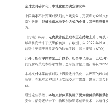
全球支付碎片化，本地化能力决定转化率
中国卖家不仅要面对激烈的市场竞争，更要应对全球支
南》数据，
能够提供本地支付方式的企业，其平均营收可提
力。
《指南》揭示，
电商欺诈的总成本正在持续上升
，将从 
球零售商带来了沉重的负担。在欧洲，自 2022 年以
趋势主要源于日益复杂的欺诈手段：账户接管（ATO）、
此外，
拒付率同样呈上升趋势
。报告中也提及，2025
的拒付相关成本持续增加，全球拒付损失预计将从2025年的
本地支付体系能够对以上风险进行优化。以巴西的Pix
验证、在私有加密网络上实现交易可追溯、建立共享反
截。
通过这些手段，
本地支付体系构建了更为稳健的风险防
安全，部分还结合了生物识别验证等创新技术，以确保