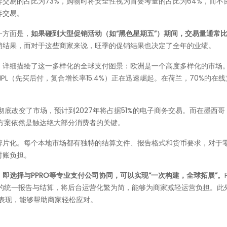
交易的占比为73%，购物时将安全性视为首要考量的占比为64%，而不
弃交易。
一方面是，
如果碰到大型促销活动（如“黑色星期五”）期间，交易量通常
销结果，而对于这些商家来说，旺季的促销结果也决定了全年的业绩。
》详细描绘了这一多样化的全球支付图景：欧洲是一个高度多样化的市场
NPL（先买后付，复合增长率15.4%）正在迅速崛起。在荷兰，70%的在
彻底改变了市场，预计到2027年将占据51%的电子商务交易。而在墨西哥
支付方案依然是触达绝大部分消费者的关键。
碎片化。每个本地市场都有独特的结算文件、报告格式和货币要求，对于
对账负担。
即选择与PPRO等专业支付公司协同，可以实现“一次构建，全球拓展”。
种的统一报告与结算，将后台运营化繁为简，能够为商家减轻运营负担。此
色表现，能够帮助商家轻松应对。