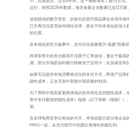
币，也就是说，过去5年间，这一规模增加了超1万亿元
运行，按照2025年数据，海关备案企业数量已近12万家
这组跳动的数字背后，折射出的是中国品牌在全球市场
已不再仅仅是货如何销往全球，更在于对本地化的深入
的位置。
在本地化的宏大叙事中，支付往往是被视为“基建”而最
跨境零售中的支付困境不仅限于汇率波动，更在于极高
洲，部分市场的实时银行转账优于信用卡；在东南亚和拉美
如果无法提供本地消费者信任的支付方式，即使产品再好
隐性成本，正在无形中吞噬中国卖家的利润。
为了帮助中国卖家更精准地识别并优化这些隐性成本，全
售中支付困境的隐性成本》指南（以下简称《指南》）
策。
在全球电商竞争白热化的今天，本地化能力是出海企业
PPRO一起，从支付细节中挖掘出海增长的新红利。