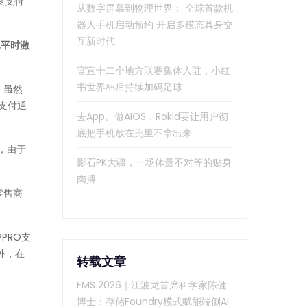
良支付
从数字屏幕到物理世界： 全球首款机
器人手机启动预约 开启多模态具身交
互新时代
比平时激
官宣十二个地方联赛集体入驻，小红
书世界杯后持续加码足球
。虽然
线支付通
去App、做AIOS，Rokid要让用户彻
底把手机放在兜里不拿出来
，由于
影石PK大疆，一场体量不对等的贴身
肉搏
零售商
PPRO支
外，在
转载文章
FMS 2026｜江波龙首席科学家陈健
博士：存储Foundry模式赋能端侧AI