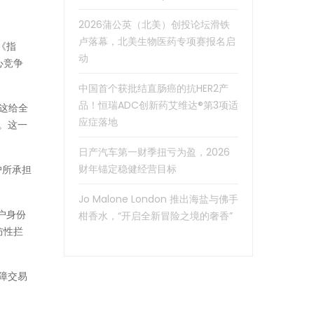
2026蒲公英（北美）创投论坛滑铁
卢落幕，北美生物医药专项赛报名启
《指
动
心竞争
中国首个获批结直肠癌的抗HER2产
品！恒瑞ADC创新药艾维达®第3项适
，这给全
应症落地
上。这一
日产汽车第一财季扭亏为盈，2026
财年锚定稳健经营目标
户所承担
Jo Malone London 推出海盐与佛手
户身份
柑香水，“开启全新冒险之境的奢香”
防性拦
保障交易