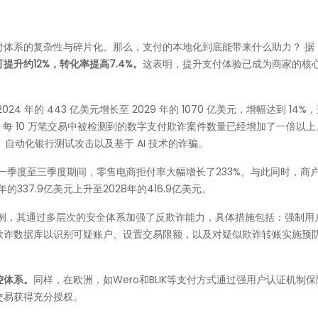
付体系的复杂性与碎片化。那么，支付的本地化到底能带来什么助力？ 据
升约12%，转化率提高7.4%。
这表明，提升支付体验已成为商家的核
2024 年的 443 亿美元增长至 2029 年的 1070 亿美元，增幅达到 14%
来，每 10 万笔交易中被检测到的数字支付欺诈案件数量已经增加了一倍以
自动化银行测试攻击以及基于 AI 技术的诈骗。
年一季度至三季度期间，零售电商拒付率大幅增长了233%。与此同时，商
337.9亿美元上升至2028年的416.9亿美元。
为例，其通过多层次的安全体系加强了反欺诈能力，具体措施包括：强制用
欺诈数据库以识别可疑账户、设置交易限额，以及对疑似欺诈转账实施预
控体系。
同样，在欧洲，如Wero和BLIK等支付方式通过强用户认证机制
交易获得充分授权。