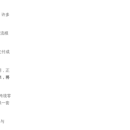
，许多
金流模
支付成
用，正
来，将
跨境零
供一套
，与