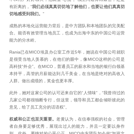
有距离的，“
我们必须真真切切地了解他们，也要让他们真真切
切地感受到我们。
”
成熟的本地化运营能力背后，是中方团队和本地团队的完美配
合。能否有效管理当地员工，也成为出海中东的中国公司运营
能力的分水岭。
Rania已在MICO埃及办公室工作近5年，她说在中国公司就职
是很受当地人羡慕的，在他们的眼中，像MICO这样的公司是
高科技“外企”。在MICO，普通员工的薪水和当地的银行白领基
本持平，高管的月薪能达到几千美金，在当地是绝对的高收入
人群。做出成绩的，奖金也更丰厚。
此外，她对这家公司的认可还来自它的“人情味”，“我曾待过的
几家公司都很独断专行，但这里，领导和员工都会倾听彼此的
意见，给了员工充分的话语权”。
权威和公正也至关重要。
老黄认为，在信奉强权的社会，管理
者自身要足够优秀，展现出过人的能力，并且一定要以身作
则，此外，要绝对的公平公正。MICO中东团队如今的“加班文