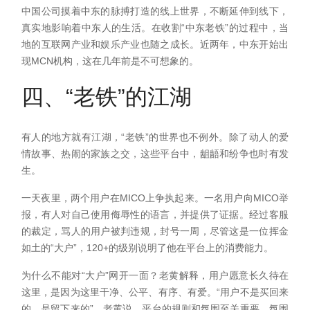
中国公司摸着中东的脉搏打造的线上世界，不断延伸到线下，
真实地影响着中东人的生活。在收割“中东老铁”的过程中，当
地的互联网产业和娱乐产业也随之成长。近两年，中东开始出
现MCN机构，这在几年前是不可想象的。
四、“老铁”的江湖
有人的地方就有江湖，“老铁”的世界也不例外。除了动人的爱
情故事、热闹的家族之交，这些平台中，龃龉和纷争也时有发
生。
一天夜里，两个用户在MICO上争执起来。一名用户向MICO举
报，有人对自己使用侮辱性的语言，并提供了证据。经过客服
的裁定，骂人的用户被判违规，封号一周，尽管这是一位挥金
如土的“大户”，120+的级别说明了他在平台上的消费能力。
为什么不能对“大户”网开一面？老黄解释，用户愿意长久待在
这里，是因为这里干净、公平、有序、有爱。“用户不是买回来
的，是留下来的”，老黄说，平台的规则和氛围至关重要，氛围