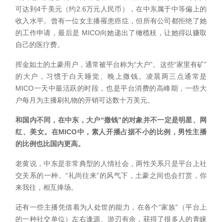
可达到4千美元（约2.6万元人民币），在中东属于中等偏上的
收入水平。曾有一位女主播罹患癌症，但所有公司都拒绝了她
的工作申请，最后是 MICO向她递出了橄榄枝，让她得以赚取
自己的医疗费。
挥金如土的土豪用户，通常被平台称为“大户”。这些“家里有矿”
的大户，习惯于白天睡觉、晚上撒钱。凌晨两三点通常是
MICO一天中最活跃的时段，也是平台消费的高峰期，一些大
户每月为主播刷礼物的开销可达数十万美元。
和国内不同，在中东，大户“撒钱”的对象并不一定是明星、网
红、美女。在MICO中，素人开播占据不小的比例，男性主播
的比例也比国内更高。
老黄说，中东是非常典型的人情社会，两性关系只是平台上社
交关系的一种。“礼尚往来”的风气下，土豪之间也会打赏，你
来我往，相互捧场。
还有一些主播凭借着为人处世的能力，在各个“家族”（平台上
的一种社交单位）左右逢源、游刃有余，获得了很多人的青睐