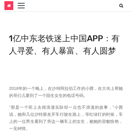
跳
至
内
1亿中东老铁迷上中国APP：有
容
人寻爱、有人暴富、有人圆梦
2018年的一个晚上，在沙特阿拉伯工作的小茜，在大街上帮她
的哥们儿要到了一个陌生女生的电话号码。
“那是一个听上去很浪漫实际却一点也不浪漫的故事，”小茜
说，她和几位沙特朋友开车行驶在路上，等红绿灯的时候，车
上的一位男生看到了旁边一辆车上的女生，被她的容貌惊艳，
一见钟情。