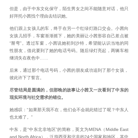
但是，由于中东文化保守，陌生男女之间不能随意对话，他只
好拜托小茜找个理由去结识她。
他们跟上女孩儿的车，终于在另一个红绿灯路口交会。小茜向
女孩儿招手，车窗渐渐摇下，她的美丽让小茜形容自己差点被
“掰弯”。透过车窗，小茜说她初到沙特，希望能认识当地的同
性朋友，借此要到了她的电话号码。随后绿灯亮起，两辆车相
继消失在夜色中……
后来，通过那个电话号码，小茜的朋友成功追到了那个女孩，
彼此许下了誓言。
尽管结局是圆满的，但那晚的故事让小茜又一次看到了中东的
现实环境与社交需求的错位。
她感叹：“如果那天我不在，他们会不会就此错过了呢？中东人
也太难了。”
中东，是“中东北非地区”的简称，英文为MENA（Middle East
and North Africa），泛指西亚和北非的24个国家和地区，其中