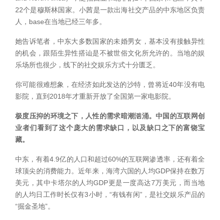
22个是穆斯林国家。小茜是一款出海社交产品的中东地区负责
人，base在当地已经三年多。
她告诉笔者，中东大多数国家的未婚男女，基本没有接触异性
的机会，跟陌生异性搭讪是不被世俗文化所允许的。当地的娱
乐场所也很少，线下的社交娱乐方式十分匮乏。
你可能很难想象，在经济如此发达的沙特，曾将近40年没有电
影院，直到2018年才重新开放了全国第一家电影院。
极度压抑的环境之下，人性的需求暗潮汹涌。中国的互联网创
业者们看到了这个庞大的需求缺口，以及缺口之下的富饶宝
藏。
中东，有着4.9亿的人口和超过60%的互联网渗透率，还有着全
球顶尖的消费能力。近年来，海湾六国的人均GDP保持在数万
美元，其中卡塔尔的人均GDP更是一度高达7万美元，而当地
的人均日工作时长仅有3小时，“有钱有闲”，是社交娱乐产品的
“掘金圣地”。