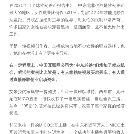
在2021年《全球性别差距报告中》，中东北非仍然是性别差距
最大的地区，女性就业比例仅为31%，尚需142.4年才能消除性
别差距。男权占据绝对主导的世界，对女性的限制非常严苛，
许多国家的女性被要求穿着黑袍、遮挡面部，且不被允许外出
工作。
于是，短视频创作者、主播成为当地不少女性的职业选择，也
让她们在生活上有了更多主导权。
在一定程度上，中国互联网公司为“中东老铁”们增加了就业机
会。鲜活的案例比比皆是，有人靠拍短视频买房买车，有人通
过直播赚取创业启动资金。
艾米拉的家庭曾一贫如洗，生计一度难以维持。两年前，她开
始在MICO直播，很快收获了一批忠实粉丝，当起全职主播。
如今，“95后”的艾米拉已经买房买车，改善了整个家庭的经济
状况。
和艾米拉一样的MICO全职主播，在中东有近两万人。MICO土
耳其运营负责人小叶告诉笔者，一个成功的主播每月平均收入