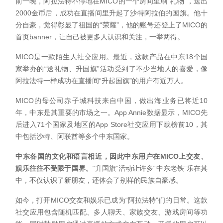
前一晚，阿拉法特不停地在MICO的一个房间里刷“礼物”，送出
2000金币后，成功在直播间里升起了沙特阿拉伯的国旗。他十
分自豪，觉得彰显了祖国的“荣耀”，他的账号还登上了MICO的
首页banner，让自己被更多人认识和关注，一举两得。
MICO是一款陌生人社交应用。最近，这款产品在中东18个国
家举办的“送礼物、升国旗”活动受到了不少当地人的喜爱，像
阿拉法特一样成功在直播间“升起国旗”的用户有近万人。
MICO的母公司赤子城科技来自中国，做出海业务已将近10
年，中东是其重要的市场之一。App Annie数据显示，MICO先
后进入71个国家及地区的App Store社交应用下载榜前10，其
中包括沙特、阿联酋等多个中东国家。
中东各国的文化和语言相近，因此中东用户在MICO上交友、
娱乐往往不受限于国界。
“升国旗”活动让许多“中东老铁”乐在其
中，不仅认识了新朋友，还体会了别样的民族自豪感。
如今，打开MICO交友和娱乐已成为“阿拉法特”们的日常。这款
社交应用包含随机匹配、多人聊天、家族交友、游戏房间等功