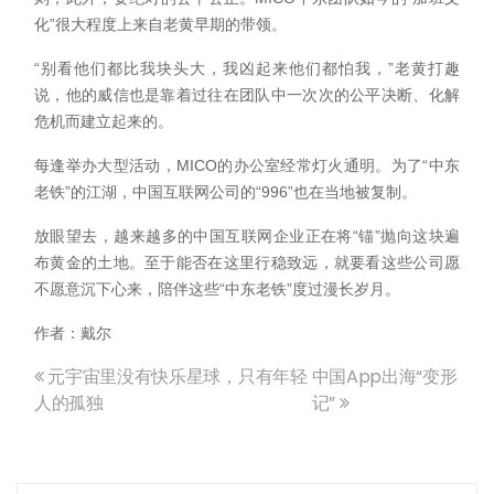
化”很大程度上来自老黄早期的带领。
“别看他们都比我块头大，我凶起来他们都怕我，”老黄打趣
说，他的威信也是靠着过往在团队中一次次的公平决断、化解
危机而建立起来的。
每逢举办大型活动，MICO的办公室经常灯火通明。为了“中东
老铁”的江湖，中国互联网公司的“996”也在当地被复制。
放眼望去，越来越多的中国互联网企业正在将“锚”抛向这块遍
布黄金的土地。至于能否在这里行稳致远，就要看这些公司愿
不愿意沉下心来，陪伴这些“中东老铁”度过漫长岁月。
作者：戴尔
元宇宙里没有快乐星球，只有年轻
中国App出海“变形
文
人的孤独
记”
章