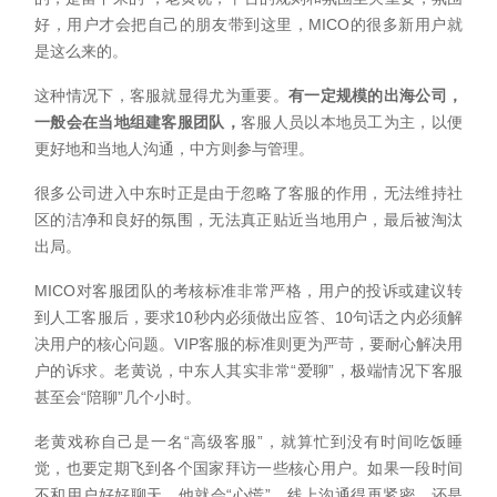
好，用户才会把自己的朋友带到这里，MICO的很多新用户就
是这么来的。
这种情况下，客服就显得尤为重要。
有一定规模的出海公司，
一般会在当地组建客服团队，
客服人员以本地员工为主，以便
更好地和当地人沟通，中方则参与管理。
很多公司进入中东时正是由于忽略了客服的作用，无法维持社
区的洁净和良好的氛围，无法真正贴近当地用户，最后被淘汰
出局。
MICO对客服团队的考核标准非常严格，用户的投诉或建议转
到人工客服后，要求10秒内必须做出应答、10句话之内必须解
决用户的核心问题。VIP客服的标准则更为严苛，要耐心解决用
户的诉求。老黄说，中东人其实非常“爱聊”，极端情况下客服
甚至会“陪聊”几个小时。
老黄戏称自己是一名“高级客服”，就算忙到没有时间吃饭睡
觉，也要定期飞到各个国家拜访一些核心用户。如果一段时间
不和用户好好聊天，他就会“心慌”。线上沟通得再紧密，还是