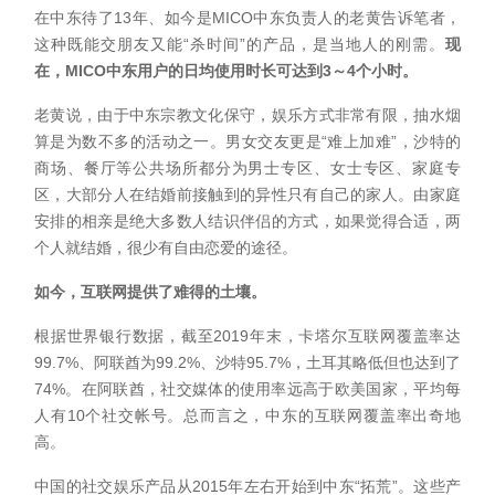
在中东待了13年、如今是MICO中东负责人的老黄告诉笔者，
这种既能交朋友又能“杀时间”的产品，是当地人的刚需。
现
在，MICO中东用户的日均使用时长可达到3～4个小时。
老黄说，由于中东宗教文化保守，娱乐方式非常有限，抽水烟
算是为数不多的活动之一。男女交友更是“难上加难”，沙特的
商场、餐厅等公共场所都分为男士专区、女士专区、家庭专
区，大部分人在结婚前接触到的异性只有自己的家人。由家庭
安排的相亲是绝大多数人结识伴侣的方式，如果觉得合适，两
个人就结婚，很少有自由恋爱的途径。
如今，互联网提供了难得的土壤。
根据世界银行数据，截至2019年末，卡塔尔互联网覆盖率达
99.7%、阿联酋为99.2%、沙特95.7%，土耳其略低但也达到了
74%。在阿联酋，社交媒体的使用率远高于欧美国家，平均每
人有10个社交帐号。总而言之，中东的互联网覆盖率出奇地
高。
中国的社交娱乐产品从2015年左右开始到中东“拓荒”。这些产