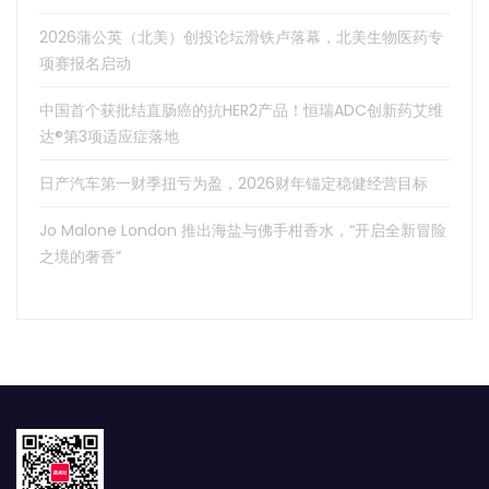
2026蒲公英（北美）创投论坛滑铁卢落幕，北美生物医药专
项赛报名启动
中国首个获批结直肠癌的抗HER2产品！恒瑞ADC创新药艾维
达®第3项适应症落地
日产汽车第一财季扭亏为盈，2026财年锚定稳健经营目标
Jo Malone London 推出海盐与佛手柑香水，“开启全新冒险
之境的奢香”