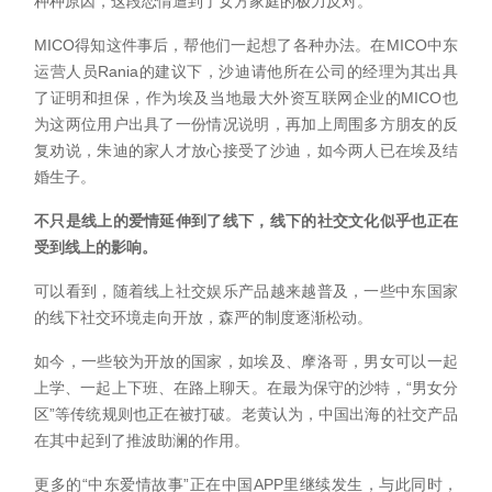
种种原因，这段恋情遭到了女方家庭的极力反对。
MICO得知这件事后，帮他们一起想了各种办法。在MICO中东
运营人员Rania的建议下，沙迪请他所在公司的经理为其出具
了证明和担保，作为埃及当地最大外资互联网企业的MICO也
为这两位用户出具了一份情况说明，再加上周围多方朋友的反
复劝说，朱迪的家人才放心接受了沙迪，如今两人已在埃及结
婚生子。
不只是线上的爱情延伸到了线下，线下的社交文化似乎也正在
受到线上的影响。
可以看到，随着线上社交娱乐产品越来越普及，一些中东国家
的线下社交环境走向开放，森严的制度逐渐松动。
如今，一些较为开放的国家，如埃及、摩洛哥，男女可以一起
上学、一起上下班、在路上聊天。在最为保守的沙特，“男女分
区”等传统规则也正在被打破。老黄认为，中国出海的社交产品
在其中起到了推波助澜的作用。
更多的“中东爱情故事”正在中国APP里继续发生，与此同时，