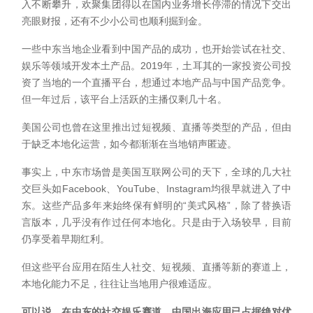
入不断攀升，欢聚集团得以在国内业务增长停滞的情况下交出
亮眼财报，还有不少小公司也顺利掘到金。
一些中东当地企业看到中国产品的成功，也开始尝试在社交、
娱乐等领域开发本土产品。2019年，土耳其的一家投资公司投
资了当地的一个直播平台，想通过本地产品与中国产品竞争。
但一年过后，该平台上活跃的主播仅剩几十名。
美国公司也曾在这里推出过短视频、直播等类型的产品，但由
于缺乏本地化运营，如今都渐渐在当地销声匿迹。
事实上，中东市场曾是美国互联网公司的天下，全球的几大社
交巨头如Facebook、YouTube、Instagram均很早就进入了中
东。这些产品多年来始终保有鲜明的“美式风格”，除了替换语
言版本，几乎没有作过任何本地化。只是由于入场较早，目前
仍享受着早期红利。
但这些平台应用在陌生人社交、短视频、直播等新的赛道上，
本地化能力不足，往往让当地用户很难适应。
可以说，在中东的社交娱乐赛道，中国出海应用已占据绝对优