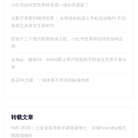
小红书如何把世界杯变成一场全民盛宴？
从数字屏幕到物理世界： 全球首款机器人手机启动预约 开启
多模态具身交互新时代
官宣十二个地方联赛集体入驻，小红书世界杯后持续加码足
球
去App、做AIOS，Rokid要让用户彻底把手机放在兜里不拿出
来
影石PK大疆，一场体量不对等的贴身肉搏
转载文章
FMS 2026｜江波龙首席科学家陈健博士：存储Foundry模式
赋能端侧AI